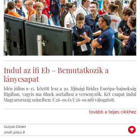
Indul az ifi Eb – Bemutatkozik a
lánycsapat
Idén július 9–15. között lesz a 30. Ifjúsági Bridzs Európa-bajnokság
Rigában, vagyis ma ülnek asztalhoz a versenyzők. Két csapat indul
Magyarország színeiben: U26-os és U26-os női válogatott.
tovább a teljes cikkhez
Gulyás Dániel
2026. július 8.