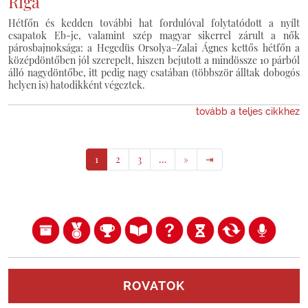
Riga
Hétfőn és kedden további hat fordulóval folytatódott a nyílt
csapatok Eb-je, valamint szép magyar sikerrel zárult a nők
párosbajnoksága: a Hegedüs Orsolya–Zalai Ágnes kettős hétfőn a
középdöntőben jól szerepelt, hiszen bejutott a mindössze 10 párból
álló nagydöntőbe, itt pedig nagy csatában (többször álltak dobogós
helyen is) hatodikként végeztek.
tovább a teljes cikkhez
1
2
3
…
»
⇥
ROVATOK