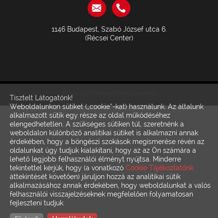
1146 Budapest, Szabó József utca 6.
(Récsei Center)
©2014-2026 Magyar Bridzs Szövetség
Tisztelt Látogatónk!
Weboldalunkon sütiket („cookie”-kat) használunk. Az általunk
alkalmazott sütik egy része az oldal működéséhez
elengedhetetlen. A szükséges sütiken túl, szeretnénk a
weboldalon különböző analitikai sütiket is alkalmazni annak
érdekében, hogy a böngészi szokások megismerése révén az
oldalunkat úgy tudjuk kialakítani, hogy az az Ön számára a
lehető legjobb felhasználói élményt nyújtsa. Minderre
tekintettel kérjük, hogy (a vonatkozó
Cookie Tájékoztatónk
áttekintését követően) járuljon hozzá az analitikai sütik
alkalmazásához annak érdekében, hogy weboldalunkat a valós
felhasználói visszajelzéseknek megfelelően folyamatosan
fejleszteni tudjuk.