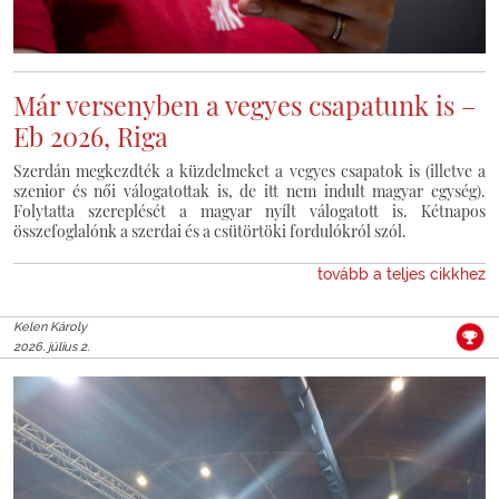
Már versenyben a vegyes csapatunk is –
Eb 2026, Riga
Szerdán megkezdték a küzdelmeket a vegyes csapatok is (illetve a
szenior és női válogatottak is, de itt nem indult magyar egység).
Folytatta szereplését a magyar nyílt válogatott is. Kétnapos
összefoglalónk a szerdai és a csütörtöki fordulókról szól.
tovább a teljes cikkhez
Kelen Károly
2026. július 2.