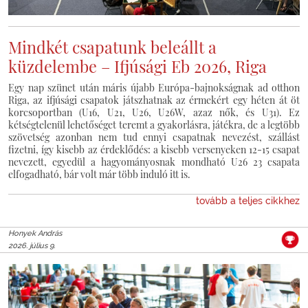
Mindkét csapatunk beleállt a
küzdelembe – Ifjúsági Eb 2026, Riga
Egy nap szünet után máris újabb Európa-bajnokságnak ad otthon
Riga, az ifjúsági csapatok játszhatnak az érmekért egy héten át öt
korcsoportban (U16, U21, U26, U26W, azaz nők, és U31). Ez
kétségtelenül lehetőséget teremt a gyakorlásra, játékra, de a legtöbb
szövetség azonban nem tud ennyi csapatnak nevezést, szállást
fizetni, így kisebb az érdeklődés: a kisebb versenyeken 12-15 csapat
nevezett, egyedül a hagyományosnak mondható U26 23 csapata
elfogadható, bár volt már több induló itt is.
tovább a teljes cikkhez
Honyek András
2026. július 9.