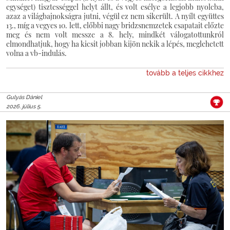
egységet) tisztességgel helyt állt, és volt esélye a legjobb nyolcba,
azaz a világbajnokságra jutni, végül ez nem sikerült. A nyílt együttes
13., míg a vegyes 10. lett, előbbi nagy bridzsnemzetek csapatait előzte
meg és nem volt messze a 8. hely, mindkét válogatottunkról
elmondhatjuk, hogy ha kicsit jobban kijön nekik a lépés, meglehetett
volna a vb-indulás.
tovább a teljes cikkhez
Gulyás Dániel
2026. július 5.