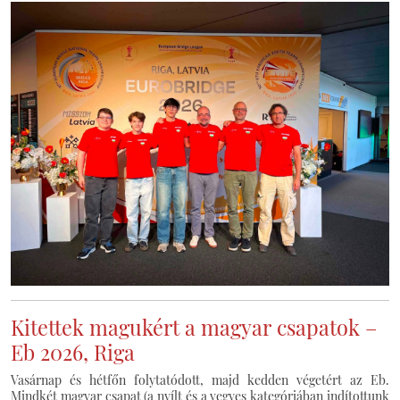
Kitettek magukért a magyar csapatok –
Eb 2026, Riga
Vasárnap és hétfőn folytatódott, majd kedden végetért az Eb.
Mindkét magyar csapat (a nyílt és a vegyes kategóriában indítottunk