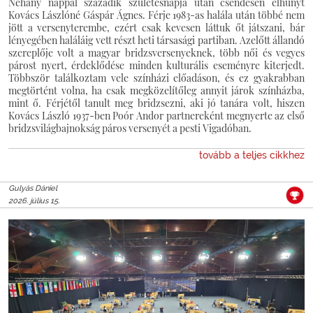
Néhány nappal századik születésnapja után csendesen elhunyt
Kovács Lászlóné Gáspár Ágnes. Férje 1983-as halála után többé nem
jött a versenyterembe, ezért csak kevesen láttuk őt játszani, bár
lényegében haláláig vett részt heti társasági partiban. Azelőtt állandó
szereplője volt a magyar bridzsversenyeknek, több női és vegyes
párost nyert, érdeklődése minden kulturális eseményre kiterjedt.
Többször találkoztam vele színházi előadáson, és ez gyakrabban
megtörtént volna, ha csak megközelítőleg annyit járok színházba,
mint ő. Férjétől tanult meg bridzsezni, aki jó tanára volt, hiszen
Kovács László 1937-ben Poór Andor partnereként megnyerte az első
bridzsvilágbajnokság páros versenyét a pesti Vigadóban.
tovább a teljes cikkhez
Gulyás Dániel
2026. július 15.