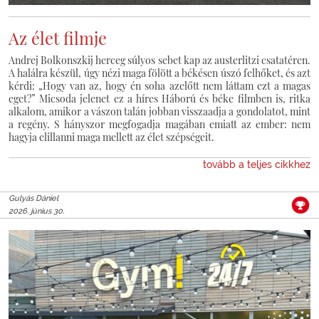
Az élet filmje
Andrej Bolkonszkij herceg súlyos sebet kap az austerlitzi csatatéren.
A halálra készül, úgy nézi maga fölött a békésen úszó felhőket, és azt
kérdi: „Hogy van az, hogy én soha azelőtt nem láttam ezt a magas
eget?” Micsoda jelenet ez a híres Háború és béke filmben is, ritka
alkalom, amikor a vászon talán jobban visszaadja a gondolatot, mint
a regény. S hányszor megfogadja magában emiatt az ember: nem
hagyja elillanni maga mellett az élet szépségeit.
tovább a teljes cikkhez
Gulyás Dániel
2026. június 30.