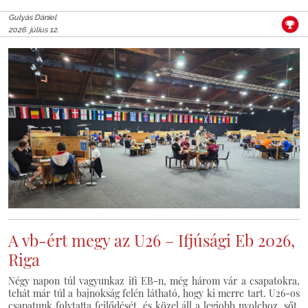
Gulyás Dániel
2026. július 12.
A vb-ért megy az U26 – Ifjúsági Eb 2026,
Riga
Négy napon túl vagyunkaz ifi EB-n, még három vár a csapatokra,
tehát már túl a bajnokság felén látható, hogy ki merre tart. U26-os
csapatunk folytatta fejlődését, és közel áll a legjobb nyolchoz, sőt,