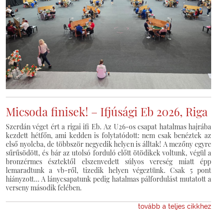
Micsoda finisek! – Ifjúsági Eb 2026, Riga
Szerdán véget ért a rigai ifi Eb. Az U26-os csapat hatalmas hajrába
kezdett hétfőn, ami kedden is folytatódott: nem csak benéztek az
első nyolcba, de többször negyedik helyen is álltak! A mezőny egyre
sűrűsödött, és bár az utolsó forduló előtt ötödikek voltunk, végül a
bronzérmes észtektől elszenvedett súlyos vereség miatt épp
lemaradtunk a vb-ről, tizedik helyen végeztünk. Csak 5 pont
hiányzott… A lánycsapatunk pedig hatalmas pálfordulást mutatott a
verseny második felében.
tovább a teljes cikkhez