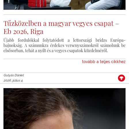
Tűzközelben a magyar vegyes csapat –
Eb 2026, Riga
Újabb fordulókkal folytatódott a lettországi bridzs Európa-
bajnokság. A számunkra érdekes versenyszámokról számolunk be
elsősorban, tehát a nyílt és a vegyes csapatok küzdelméről.
tovább a teljes cikkhez
Gulyás Dániel
2026. július 4.