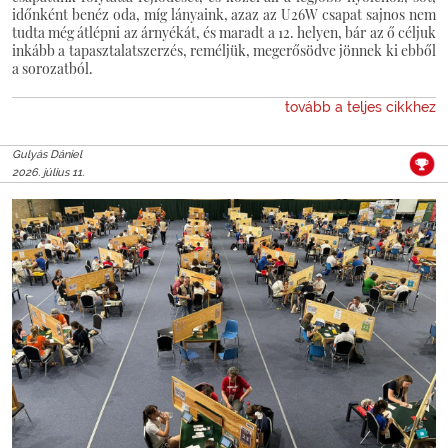
időnként benéz oda, míg lányaink, azaz az U26W csapat sajnos nem
tudta még átlépni az árnyékát, és maradt a 12. helyen, bár az ő céljuk
inkább a tapasztalatszerzés, reméljük, megerősödve jönnek ki ebből
a sorozatból.
tovább a teljes cikkhez
Gulyás Dániel
2026. július 11.