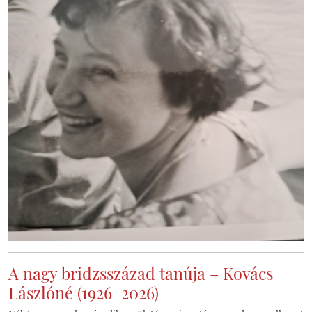
A nagy bridzsszázad tanúja – Kovács
Lászlóné (1926–2026)