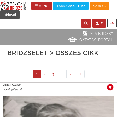
MENÜ
TÁMOGASS TE IS!
SZJA 1%
Hírlevél
EN
MI A BRIDZS?
OKTATÁSI PORTÁL
BRIDZSÉLET > ÖSSZES CIKK
1
2
3
…
»
⇥
Kelen Károly
2026. július 16.