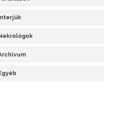
Interjúk
Nekrológok
Archívum
Egyéb