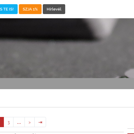
 TE IS!
SZJA 1%
Hírlevél
3
…
»
⇥