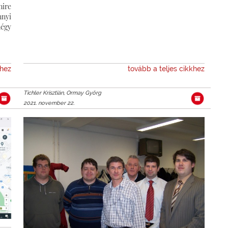
mire
nnyi
égy
khez
tovább a teljes cikkhez
Tichler Krisztián, Ormay Györg
2021. november 22.