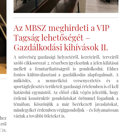
Az MBSZ meghirdeti a VIP
Tagság lehetőségét –
Gazdálkodási kihívások II.
A szövetség gazdasági helyzetéről, kereteiről, terveiről
szóló cikksorozat 2. részében igyekszünk a jelen kilátásai
mellett a fenntarthatóságról is gondolkodni. Ehhez
fontos különválasztani a gazdálkodás alapfogalmait. A
működés, a nemzetközi versenyeztetés és a
sportágfejlesztés területeit gazdasági értelemben is el kell
határolni egymástól. Az előző cikk végén jeleztük, hogy
érdemi konstruktív gondolatokat örömmel fogadunk a
témában. Köszönjük a már beérkezett javaslatokat,
mindegyiket érdemben végiggondoljuk – és folyamatosan
várjuk a további ötleteket is.
éhez
yról
U21,