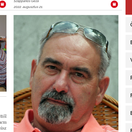
Szappanos Géza
2022. augusztus 21.
ttől
 nem
húsz