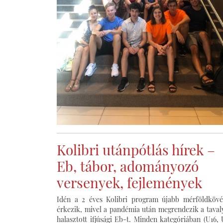
Kolibri utánpótlás hírek –
Eb, tábor, adományozó
versenyek, fejlemények
Idén a 2 éves Kolibri program újabb mérföldköv
érkezik, mivel a pandémia után megrendezik a taval
halasztott ifjúsági Eb-t. Minden kategóriában (U16, 