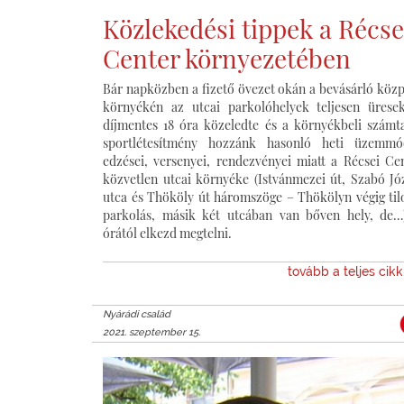
Közlekedési tippek a Récse
Center környezetében
Bár napközben a fizető övezet okán a bevásárló köz
környékén az utcai parkolóhelyek teljesen ürese
díjmentes 18 óra közeledte és a környékbeli számt
sportlétesítmény hozzánk hasonló heti üzemmód
edzései, versenyei, rendezvényei miatt a Récsei Ce
közvetlen utcai környéke (Istvánmezei út, Szabó Jó
utca és Thököly út háromszöge – Thökölyn végig til
parkolás, másik két utcában van bőven hely, de…
órától elkezd megtelni.
tovább a teljes cik
Nyárádi család
2021. szeptember 15.