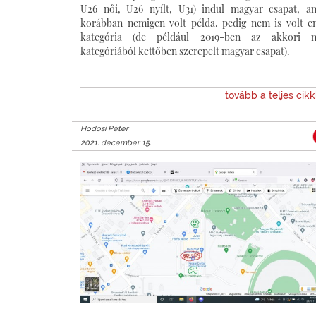
U26 női, U26 nyílt, U31) indul magyar csapat, a
korábban nemigen volt példa, pedig nem is volt e
kategória (de például 2019-ben az akkori n
kategóriából kettőben szerepelt magyar csapat).
tovább a teljes cik
Hodosi Péter
2021. december 15.