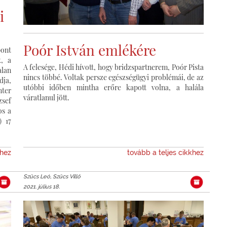
i
Poór István emlékére
pont
k, a
A felesége, Hédi hívott, hogy bridzspartnerem, Poór Pista
alan
nincs többé. Voltak persze egészségügyi problémái, de az
ja,
utóbbi időben mintha erőre kapott volna, a halála
nter
váratlanul jött.
zsef
os a
) 17
khez
tovább a teljes cikkhez
Szűcs Leó, Szűcs Villő
2021. július 18.