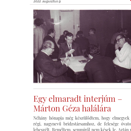
2022. augusztus 9.
Egy elmaradt interjúm –
Márton Géza halálára
Néhány hónapja még készülődtem, hogy elmegyek
régi, nagynevű bridzstársamhoz, de felesége óvat
lebeszélt. Reméltem, semmiről nem kések le. Aztán