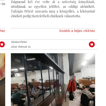
Zsigmond két éve vette át a szövetség irányítását,
-án
utódjának az egyetlen jelöltet, az eddigi alelnököt,
Talyigás Pétert szavazta meg a közgyűlés, a leköszönő
elnököt pedig tiszteletbeli elnöknek választotta.
khez
tovább a teljes cikkhez
Hodosi Péter
2022. február 11.