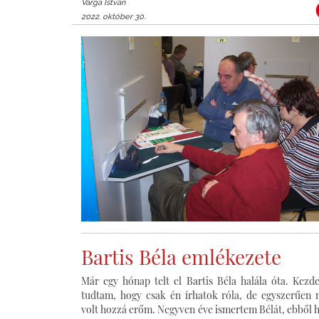
Varga István
2022. október 30.
Bartis Béla emlékezete
Már egy hónap telt el Bartis Béla halála óta. Kezde
tudtam, hogy csak én írhatok róla, de egyszerűen
volt hozzá erőm. Negyven éve ismertem Bélát, ebből 