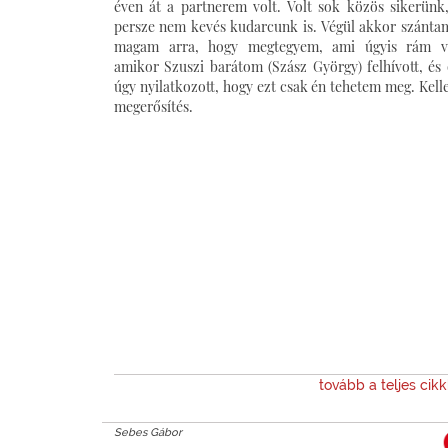
éven át a partnerem volt. Volt sok közös sikerünk
persze nem kevés kudarcunk is. Végül akkor szánta
magam arra, hogy megtegyem, ami úgyis rám vá
amikor Szuszi barátom (Szász György) felhívott, és 
úgy nyilatkozott, hogy ezt csak én tehetem meg. Kelle
megerősítés.
tovább a teljes cik
Sebes Gábor