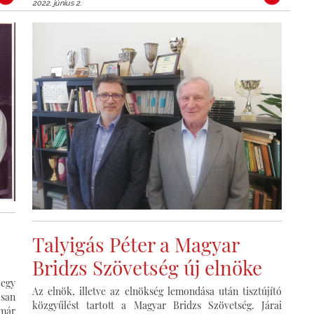
2022. június 2.
Talyigás Péter a Magyar
Bridzs Szövetség új elnöke
 egy
Az elnök, illetve az elnökség lemondása után tisztújító
osan
közgyűlést tartott a Magyar Bridzs Szövetség. Járai
 már