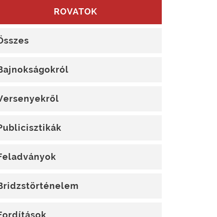
ROVATOK
Összes
Bajnokságokról
Versenyekről
Publicisztikák
Feladványok
Bridzstörténelem
Fordítások