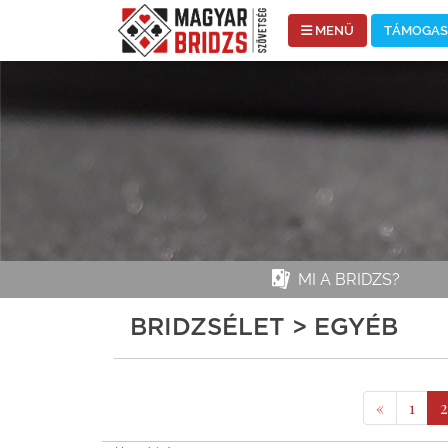
MENÜ
TÁMOGASS
MI A BRIDZS?
BRIDZSÉLET > EGYÉB
«
1
2