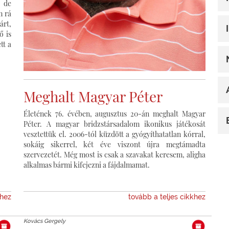
, de
m rá
rt,
ő is
tt a
Meghalt Magyar Péter
Életének 76. évében, augusztus 20-án meghalt Magyar
Péter. A magyar bridzstársadalom ikonikus játékosát
vesztettük el. 2006-tól küzdött a gyógyíthatatlan kórral,
sokáig sikerrel, két éve viszont újra megtámadta
szervezetét. Még most is csak a szavakat keresem, aligha
alkalmas bármi kifejezni a fájdalmamat.
khez
tovább a teljes cikkhez
Kovács Gergely