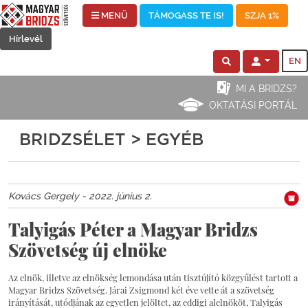
MENÜ
TÁMOGASS TE IS!
SZJA 1%
Hírlevél
EN
MI A BRIDZS?
OKTATÁSI PORTÁL
BRIDZSÉLET > EGYÉB
Kovács Gergely - 2022. június 2.
Talyigás Péter a Magyar Bridzs
Szövetség új elnöke
Az elnök, illetve az elnökség lemondása után tisztújító közgyűlést tartott a
Magyar Bridzs Szövetség. Járai Zsigmond két éve vette át a szövetség
irányítását, utódjának az egyetlen jelöltet, az eddigi alelnököt, Talyigás