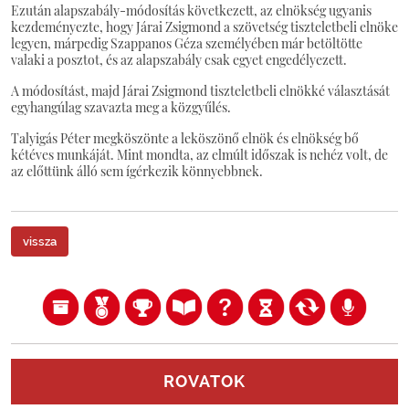
Ezután alapszabály-módosítás következett, az elnökség ugyanis
kezdeményezte, hogy Járai Zsigmond a szövetség tiszteletbeli elnöke
legyen, márpedig Szappanos Géza személyében már betöltötte
valaki a posztot, és az alapszabály csak egyet engedélyezett.
A módosítást, majd Járai Zsigmond tiszteletbeli elnökké választását
egyhangúlag szavazta meg a közgyűlés.
Talyigás Péter megköszönte a leköszönő elnök és elnökség bő
kétéves munkáját. Mint mondta, az elmúlt időszak is nehéz volt, de
az előttünk álló sem ígérkezik könnyebbnek.
vissza
ROVATOK