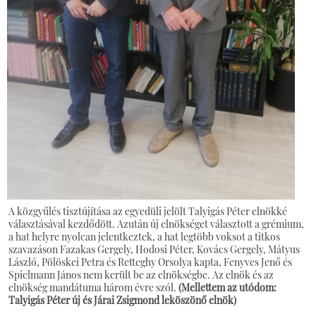
A közgyűlés tisztújítása az egyedüli jelölt Talyigás Péter elnökké
választásával kezdődött. Azután új elnökséget választott a grémium,
a hat helyre nyolcan jelentkeztek, a hat legtöbb voksot a titkos
szavazáson Fazakas Gergely, Hodosi Péter, Kovács Gergely, Mátyus
László, Pölöskei Petra és Retteghy Orsolya kapta, Fenyves Jenő és
Spielmann János nem került be az elnökségbe. Az elnök és az
elnökség mandátuma három évre szól.
(Mellettem az utódom:
Talyigás Péter új és Járai Zsigmond leköszönő elnök)