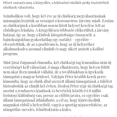
Pétert szavazta meg a közgyűlés, a leköszönő elnököt pedig tiszteletbeli
elnöknek választotta.
Szimbolikus volt, hogy két éve az új elnökség megválasztásának
másnapján lezárták az országot a koronavírus-járvány miatt. Ezután
az elnökségnek a korábban sosem látott helyzet kezelése lett az
elsődleges feladata. A közgyűlésen többször előkerültek a járvány
hatásai, így az, hogy a klubok látogatottsága visszaesett, a
bajnokságokban gyakorlatilag egy osztályt – egyelőre –
elvesztettünk, de az a pozitívum is, hogy az új helyzethez
alkalmazkodva azonnal elindult és nagy sikert aratott a Kolibri
program.
Mint Járai Zsigmond elmondta, két elnökségi tag lemondása után új
vezetőséget kell választani, ő maga elhatározta, hogy hetven fölött
nem akar ilyen munkát vállalni, de a továbbiakban is igyekszik
támogatni a magyar bridzset. Talyigás Péter később kerek perec
kimondta, hogy az elnök által szerzett állami támogatások a túlélést
biztosították az elmúlt két évben. Hodosi Péter régi-új elnökségi tag
szerint a rendszeres kiadások és bevételek között évi 8 millió
forintnyi különbség van, persze az előbbi javára, ez egyelőre csak
állami támogatással áthidalható, a cél az, hogy kinövekedjük
magunkat ebből a helyzetből, vagyis a sportág népszerűsítése, az
utánpótlás-nevelés, felnőttoktatás a kulcs.