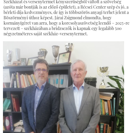
Székházat és versenytermet kényszerűségből váltott a szövetség
(azóta már bontják is az előző épületet), a Récsei Center szép és jó, a
bérleti díja kedvezményes, de így is többszörös anyagi terhet jelent a
Böszörményi úthoz képest. Járai Zsigmond elmondta, hogy
kormányígéret van arra, hogy a korcsolyaszövetség leendő – 2025-re
tervezett – székházában a bridzsezők is kapnak egy legalább 500
négyzetméteres saját székház-versenytermet.