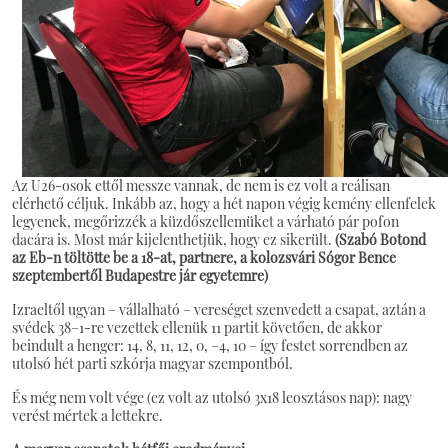
Az U26-osok ettől messze vannak, de nem is ez volt a reálisan
elérhető céljuk. Inkább az, hogy a hét napon végig kemény ellenfelek
legyenek, megőrizzék a küzdőszellemüket a várható pár pofon
dacára is. Most már kijelenthetjük, hogy ez sikerült.
(Szabó Botond
az Eb-n töltötte be a 18-at, partnere, a kolozsvári Sógor Bence
szeptembertől Budapestre jár egyetemre)
Izraeltől ugyan – vállalható – vereséget szenvedett a csapat, aztán a
svédek 38–1-re vezettek ellenük 11 partit követően, de akkor
beindult a henger: 14, 8, 11, 12, 0, –4, 10 – így festet sorrendben az
utolsó hét parti szkórja magyar szempontból.
És még nem volt vége (ez volt az utolsó 3x18 leosztásos nap): nagy
verést mértek a lettekre.