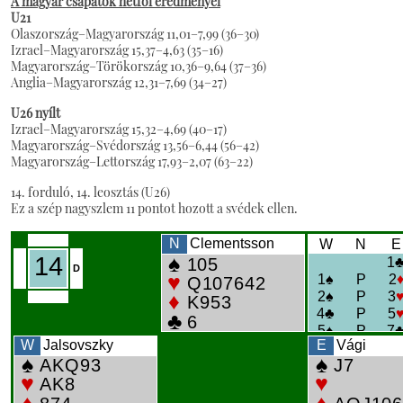
A magyar csapatok hétfői eredményei
U21
Olaszország–Magyarország 11,01–7,99 (36–30)
Izrael–Magyarország 15,37–4,63 (35–16)
Magyarország–Törökország 10,36–9,64 (37–36)
Anglia–Magyarország 12,31–7,69 (34–27)
U26 nyílt
Izrael–Magyarország 15,32–4,69 (40–17)
Magyarország–Svédország 13,56–6,44 (56–42)
Magyarország–Lettország 17,93–2,07 (63–22)
14. forduló, 14. leosztás (U26)
Ez a szép nagyszlem 11 pontot hozott a svédek ellen.