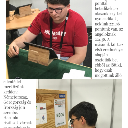
ponttal
hetedikek, az
olaszok 225-tel
nyolcadikok,
nekünk 221,96
pontunk van, az
angoloknak
221,38. A
második kört az
első eredménye
alapján
osztották be,
ebből az jött ki,
hogy csak
mögöttünk álló
ellenféllel
mérkőzünk
kedden:
Németország,
Görögország és
Írország jön
szembe.
Hasonló
riválisok várnak
az angolokra is,