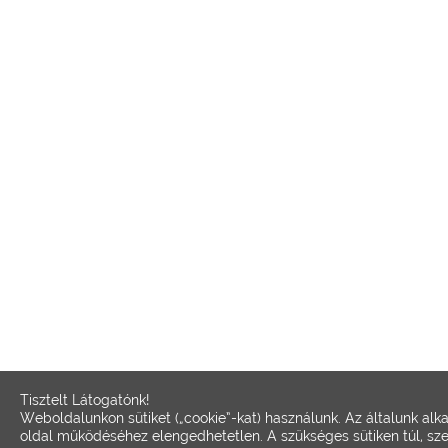
Tisztelt Látogatónk!
Weboldalunkon sütiket („cookie”-kat) használunk. Az általunk alk
oldal működéséhez elengedhetetlen. A szükséges sütiken túl, sz