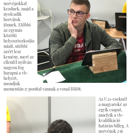
norvégokkal
kezdnek, majd a
nyolcadik
horvátok
jönnek. Előbbi
az egymás
közötti
helyosztozkodás
miatt, utóbbi
azért lesz
kemény, mert az
ellenfél nyilván
nagyon fog
harapni a vb-
helyért,
mondjuk
momentán 17 ponttal vannak a vonal fölött.
Az U21-eseknél
a magyaroké az
egyik csapat,
amelyik a vb-
kvalifikáció
határán billeg. A
norvégok 236