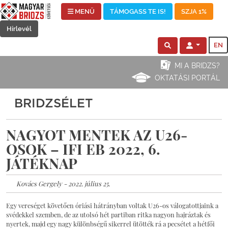
MENÜ
TÁMOGASS TE IS!
SZJA 1%
Hírlevél
EN
MI A BRIDZS?
OKTATÁSI PORTÁL
BRIDZSÉLET
NAGYOT MENTEK AZ U26-
OSOK – IFI EB 2022, 6.
JÁTÉKNAP
Kovács Gergely - 2022. július 25.
Egy vereséget követően óriási hátrányban voltak U26-os válogatottjaink a
svédekkel szemben, de az utolsó hét partiban ritka nagyon hajráztak és
nyertek, majd egy nagy különbségű sikerrel ütötték rá a pecsétet a hétfői