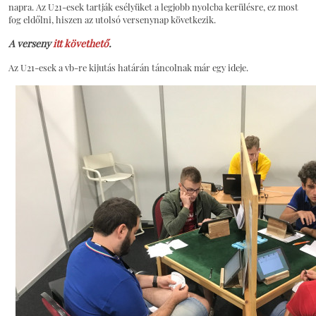
napra. Az U21-esek tartják esélyüket a legjobb nyolcba kerülésre, ez most
fog eldőlni, hiszen az utolsó versenynap következik.
A verseny
itt követhető
.
Az U21-esek a vb-re kijutás határán táncolnak már egy ideje.