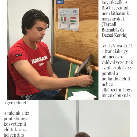
következik. A
BBO-n ezúttal
nem láthatunk
magyarokat.
(Tarcali
Barnabás és
Dezső Kende)
Az U26-osoknál
a franciák egy
bő meccsre
valóval vezetnek
az olaszok és 28
ponttal a
hollandok előtt,
nehéz
elképzelni, hogy
innen elbuknák
a győzelmet.
A mieink a tíz
pont előnnyel
közvetlenül
előttük, a 14.
helyen álló