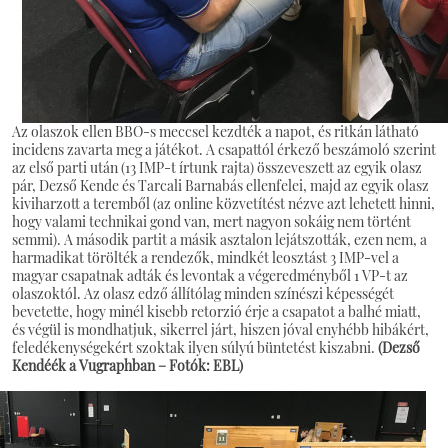
Az olaszok ellen BBO-s meccsel kezdték a napot, és ritkán látható
incidens zavarta meg a játékot. A csapattól érkező beszámoló szerint
az első parti után (13 IMP-t írtunk rajta) összeveszett az egyik olasz
pár, Dezső Kende és Tarcali Barnabás ellenfelei, majd az egyik olasz
kiviharzott a teremből (az online közvetítést nézve azt lehetett hinni,
hogy valami technikai gond van, mert nagyon sokáig nem történt
semmi). A második partit a másik asztalon lejátszották, ezen nem, a
harmadikat törölték a rendezők, mindkét leosztást 3 IMP-vel a
magyar csapatnak adták és levontak a végeredményből 1 VP-t az
olaszoktól. Az olasz edző állítólag minden színészi képességét
bevetette, hogy minél kisebb retorzió érje a csapatot a balhé miatt,
és végül is mondhatjuk, sikerrel járt, hiszen jóval enyhébb hibákért,
feledékenységekért szoktak ilyen súlyú büntetést kiszabni.
(Dezső
Kendéék a Vugraphban – Fotók: EBL)