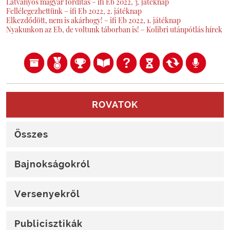
Látványos magyar fordítás – ifi Eb 2022, 3. játéknap
Fellélegezhettünk – ifi Eb 2022, 2. játéknap
Elkezdődött, nem is akárhogy! – ifi Eb 2022, 1. játéknap
Nyakunkon az Eb, de voltunk táborban is! – Kolibri utánpótlás hírek
ROVATOK
Összes
Bajnokságokról
Versenyekről
Publicisztikák