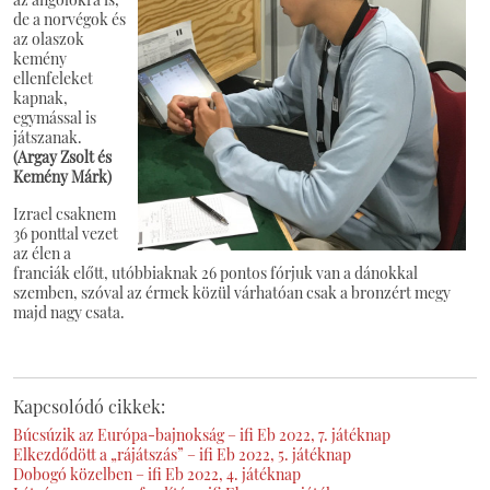
de a norvégok és
az olaszok
kemény
ellenfeleket
kapnak,
egymással is
játszanak.
(Argay Zsolt és
Kemény Márk)
Izrael csaknem
36 ponttal vezet
az élen a
franciák előtt, utóbbiaknak 26 pontos fórjuk van a dánokkal
szemben, szóval az érmek közül várhatóan csak a bronzért megy
majd nagy csata.
Kapcsolódó cikkek:
Búcsúzik az Európa-bajnokság – ifi Eb 2022, 7. játéknap
Elkezdődött a „rájátszás” – ifi Eb 2022, 5. játéknap
Dobogó közelben – ifi Eb 2022, 4. játéknap