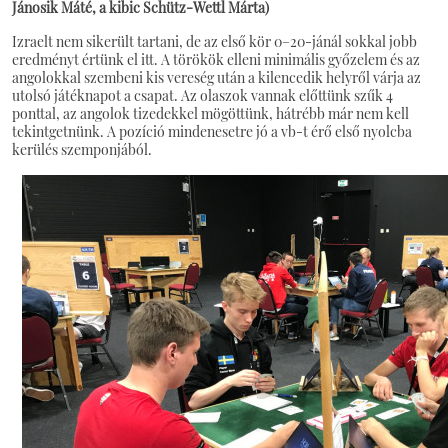
Jánosik Máté, a kibic Schütz-Wettl Márta)
Izraelt nem sikerült tartani, de az első kör 0–20-jánál sokkal jobb
eredményt értünk el itt. A törökök elleni minimális győzelem és az
angolokkal szembeni kis vereség után a kilencedik helyről várja az
utolsó játéknapot a csapat. Az olaszok vannak előttünk szűk 4
ponttal, az angolok tizedekkel mögöttünk, hátrébb már nem kell
tekintgetnünk. A pozíció mindenesetre jó a vb-t érő első nyolcba
kerülés szemponjából.