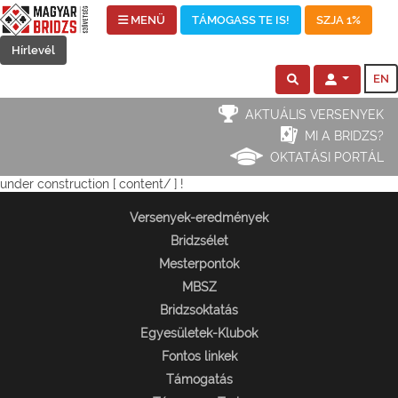
MENÜ
TÁMOGASS TE IS!
SZJA 1%
Hírlevél
EN
AKTUÁLIS VERSENYEK
MI A BRIDZS?
OKTATÁSI PORTÁL
under construction [ content/ ] !
Versenyek-eredmények
Bridzsélet
Mesterpontok
MBSZ
Bridzsoktatás
Egyesületek-Klubok
Fontos linkek
Támogatás