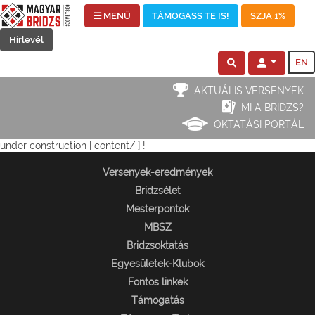
MENÜ
TÁMOGASS TE IS!
SZJA 1%
Hírlevél
EN
AKTUÁLIS VERSENYEK
MI A BRIDZS?
OKTATÁSI PORTÁL
under construction [ content/ ] !
Versenyek-eredmények
Bridzsélet
Mesterpontok
MBSZ
Bridzsoktatás
Egyesületek-Klubok
Fontos linkek
Támogatás