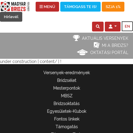
MENÜ
TÁMOGASS TE IS!
SZJA 1%
Hírlevél
EN
AKTUÁLIS VERSENYEK
MI A BRIDZS?
OKTATÁSI PORTÁL
under construction [ content/ ] !
Versenyek-eredmények
Bridzsélet
Mesterpontok
MBSZ
Bridzsoktatás
Egyesületek-Klubok
Fontos linkek
Támogatás