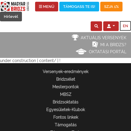
MENÜ
TÁMOGASS TE IS!
SZJA 1%
Hírlevél
EN
AKTUÁLIS VERSENYEK
MI A BRIDZS?
OKTATÁSI PORTÁL
under construction [ content/ ] !
Versenyek-eredmények
Bridzsélet
Mesterpontok
MBSZ
Bridzsoktatás
Egyesületek-Klubok
Fontos linkek
Támogatás