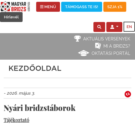
MENÜ
TÁMOGASS TE IS!
SZJA 1%
Hírlevél
EN
AKTUÁLIS VERSENYEK
MI A BRIDZS?
OKTATÁSI PORTÁL
KEZDŐOLDAL
- 2026. május 3.
Nyári bridzstáborok
Tájékoztató