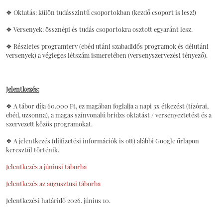
❖ Oktatás: külön tudásszintű csoportokban (kezdő csoport is lesz!)
❖ Versenyek: össznépi és tudás csoportokra osztott egyaránt lesz.
❖ Részletes programterv (ebéd utáni szabadidős programok és délutáni
versenyek) a végleges létszám ismeretében (versenyszervezési tényező).
Jelentkezés:
❖ A tábor díja 60.000 Ft, ez magában foglalja a napi 3x étkezést (tízórai,
ebéd, uzsonna), a magas színvonalú bridzs oktatást / versenyeztetést és a
szervezett közös programokat.
❖ A jelentkezés (díjfizetési információk is ott) alábbi Google űrlapon
keresztül történik.
Jelentkezés a júniusi táborba
Jelentkezés az augusztusi táborba
Jelentkezési határidő 2026. június 10.