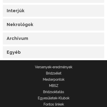
Interjúk
Nekrológok
Archívum
Egyéb
Versenyek-eredmények
Bridzsélet
Mesterpontok
MBSZ
Bridzsoktatás
Egyesületek-Klubok
Fontos linkek