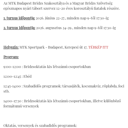
Az MTK Budapest Bridzs Szakosztálya és a Magyar Bridzs Szövetség
egésznapos nyári tábort szervez 12-20 éves korosztályú fiatalok részére.
1. turnus Időpontja:
2026. június 22-27., minden nap 9-től 17:30-ig
2. turnus Időpontja:
2026. augusztus 24-29., minden nap 9-től 17:30-ig
Helyszín:
MTK Sportpark - Budapest, Kerepesi út 17.
TÉRKÉP ITT
Program:
9:00-12:00 : Bridzsoktatás kis létszámú csoportokban
12:00-12:45 : Ebéd
12:45-14:00 : Szabadidős programok: társasjáték, kocsmakvíz, röplabda, foci
stb.
14:00-17:30 : Bridzsoktatás kis létszámú csoportokban, illetve különböző
formátumú versenyek
Oktatás, versenyek és szabadidős programok: