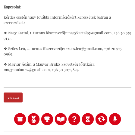
Kapcsolat:
Kérdés esetén vagy további információkért keressétek bátran a
szervezőket:
❖ Nagy Kartal, 1. turnus főszervezője: nagykartal97@gmail.com, +36 30 959
9137.
❖ Szücs Leó, 2. turnus főszervezője: szucs.leo@gmail.com, +36 20 975
0969.
❖ Magyar Ádám, a Magyar Bridzs Szövetség főtitkára:
magyaradam74@gmail.com, +36 30 307 9827.
vissza