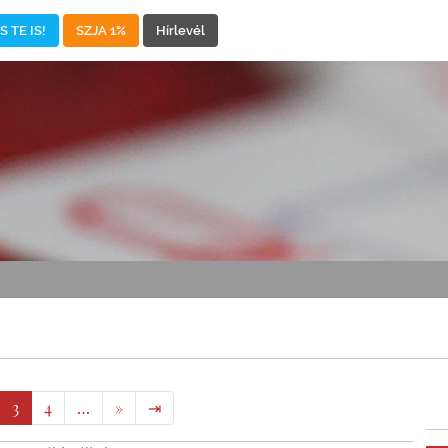
 TE IS!
SZJA 1%
Hírlevél
3
4
…
»
⇥