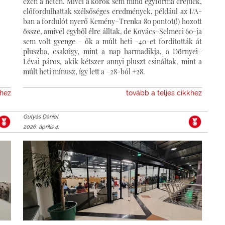
ezen a héten. Mivel a körök sem mind egyforma erejűek,
előfordulhattak szélsőséges eredmények, például az I/A-
ban a fordulót nyerő Kemény–Trenka 80 pontot(!) hozott
össze, amivel egyből élre álltak, de Kovács–Selmeci 60-ja
sem volt gyenge – ők a múlt heti –40-et fordították át
pluszba, csakúgy, mint a nap harmadikja, a Dörnyei–
Lévai páros, akik kétszer annyi pluszt csináltak, mint a
múlt heti mínusz, így lett a –28-ból +28.
khez
tovább a teljes cikkhez
Gulyás Dániel
2026. április 4.