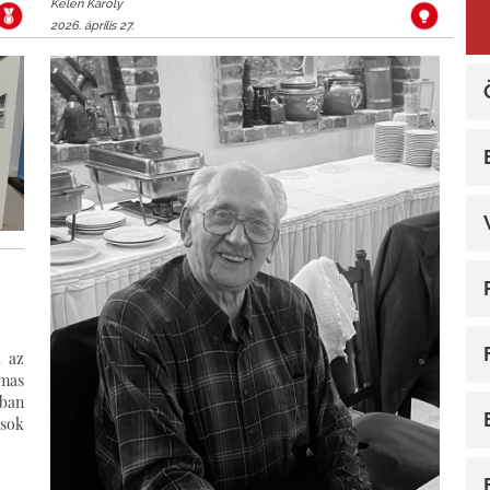
Kelen Károly
2026. április 27.
k az
lmas
ban
ások