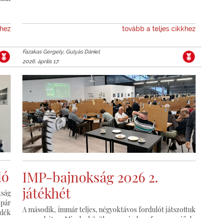
khez
tovább a teljes cikkhez
Fazakas Gergely, Gulyás Dániel
2026. április 17.
ló
IMP-bajnokság 2026 2.
játékhét
ság
 pár
A második, immár teljes, négyoktávos fordulót játszottuk
edék