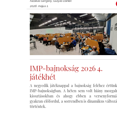
Fazakas Gergely, Gulyás Dániel
2026. május 1.
IMP-bajnokság 2026 4.
játékhét
A negyedik játéknappal a bajnokság feléhez értün
IMP-bajnokságban. A héten sem volt hiány mozga
kiosztásokban és ahogy ebben a versenyformá
gyakran előfordul, a sorrendben is dinamikus változ
történtek.