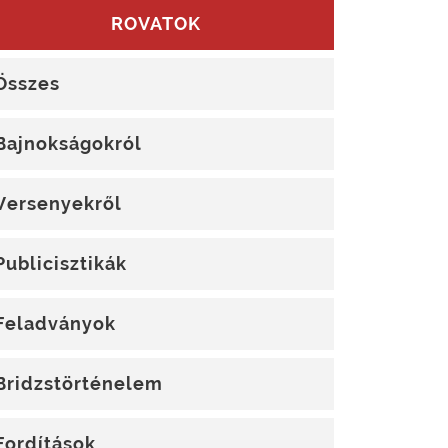
ROVATOK
Összes
Bajnokságokról
Versenyekről
Publicisztikák
Feladványok
Bridzstörténelem
Fordítások