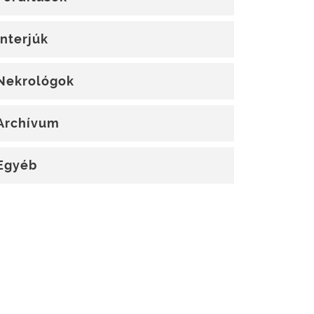
Interjúk
Nekrológok
Archívum
Egyéb