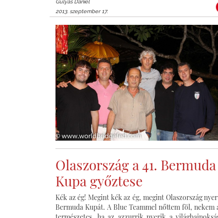
Gulyás Dániel
2013. szeptember 17.
Olaszország a 41. Bermuda
Kupa győztese
Kék az ég! Megint kék az ég, megint Olaszország nyer
Bermuda Kupát. A Blue Teammel nőttem föl, nekem 
természetes, ha az azzurrik nyerik a világbajnoksá