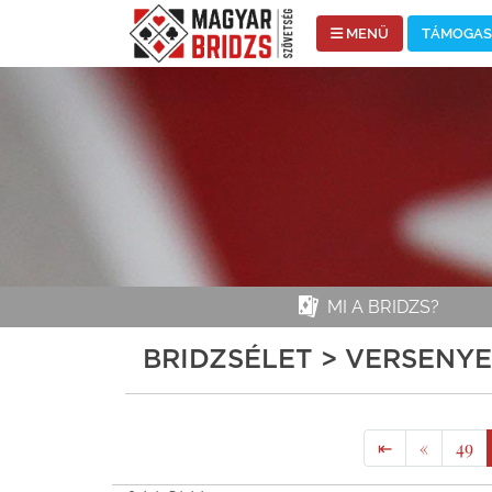
MENÜ
TÁMOGASS
MI A BRIDZS?
BRIDZSÉLET > VERSENY
⇤
«
49