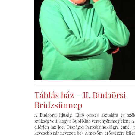
Táblás ház – II. Budaörsi
Bridzsünnep
A Budaörsi Ifjúsági Klub összes asztalára és szé
szükség volt, hogy a Bubi Klub versenyén megjelent 41
elférjen (az idei Országos Párosbajnokságra ennél j
kevesebb pár nevezett be). A mezőny erősségére jell