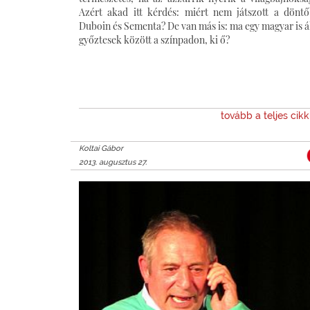
Azért akad itt kérdés: miért nem játszott a dönt
Duboin és Sementa? De van más is: ma egy magyar is ál
győztesek között a színpadon, ki ő?
tovább a teljes cik
Koltai Gábor
2013. augusztus 27.