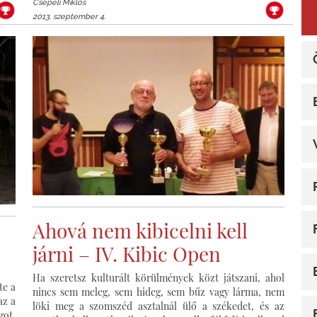
Csepeli Miklós
2013. szeptember 4.
Ahová nem kibicelni kell
járni – IV. Kibic Open
Ha szeretsz kulturált körülmények közt játszani, ahol
te a
nincs sem meleg, sem hideg, sem bűz vagy lárma, nem
az a
löki meg a szomszéd asztalnál ülő a székedet, és az
got.