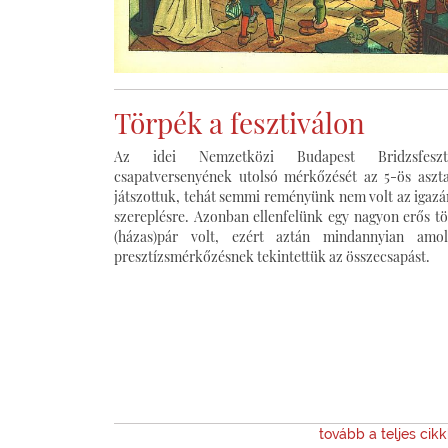
Törpék a fesztiválon
Az idei Nemzetközi Budapest Bridzsfeszti
csapatversenyének utolsó mérkőzését az 5-ös aszt
játszottuk, tehát semmi reményünk nem volt az igazá
szereplésre. Azonban ellenfelünk egy nagyon erős t
(házas)pár volt, ezért aztán mindannyian amol
presztízsmérkőzésnek tekintettük az összecsapást.
tovább a teljes cik