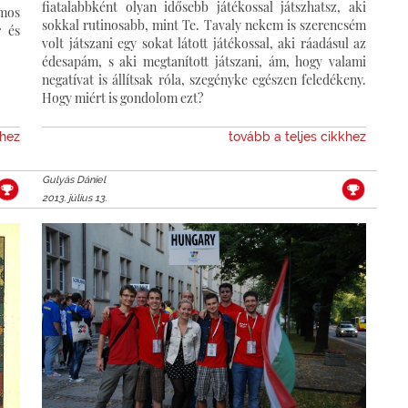
fiatalabbként olyan idősebb játékossal játszhatsz, aki
ámos
sokkal rutinosabb, mint Te. Tavaly nekem is szerencsém
r és
volt játszani egy sokat látott játékossal, aki ráadásul az
édesapám, s aki megtanított játszani, ám, hogy valami
negatívat is állítsak róla, szegényke egészen feledékeny.
Hogy miért is gondolom ezt?
khez
tovább a teljes cikkhez
Gulyás Dániel
2013. július 13.