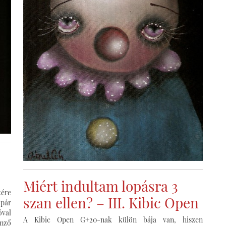
Miért indultam lopásra 3
kére
szan ellen? – III. Kibic Open
 pár
óval
A Kibic Open G+20-nak külön bája van, hiszen
emző