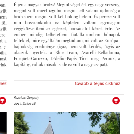
Éljen a magyar bridzs! Megint véget ért egy nagy verseny,
an.
megint volt miért izgulni, megint lett valami újdonság a
yílt
bridzsben: megint volt két boldog hetem. És persze volt
 nem
min bosszankodni is: képtelen voltam egymagam
 föl
végigközvetíteni az egészet, bocsánatot kérek érte. Az
yílt
ember mindig telhetetlen: fiatalkoromban hónapok
ere,
teltek el, mire egyáltalán megtudtam, mi volt az Európa-
ot a
bajnokság eredménye (igaz, nem volt kérdés, úgyis az
1–7,
olaszok nyertek: a Blue Team, Avarelli–Belladonna,
ilja
Forquet–Garozzo, DAlelio–Papis Ticci meg Peroux, a
most
kapitány, voltak mások is, de ez volt a nagy csapat).
vlak
khez
tovább a teljes cikkhez
Fazakas Gergely
2013. június 18.