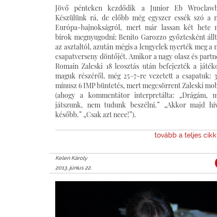
Jövő pénteken kezdődik a Junior Eb Wroclawb
Készülünk rá, de előbb még egyszer essék szó a n
Európa-bajnokságról, mert már lassan két hete
bírok megnyugodni: Benito Garozzo győztesként állt
az asztaltól, azután mégis a lengyelek nyerték meg a n
csapatverseny döntőjét. Amikor a nagy olasz és partn
Romain Zaleski 18 leosztás után befejezték a játék
maguk részéről, még 25–7-re vezetett a csapatuk: 3
mínusz 6 IMP büntetés, mert megcsörrent Zaleski mob
(ahogy a kommentátor interpretálta: „Drágám, 
játszunk, nem tudunk beszélni.” „Akkor majd hí
később.” „Csak azt neee!”).
tovább a teljes cik
Kelen Károly
2013. június 22.