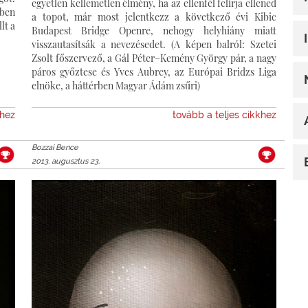
egyetlen kellemetlen élmény, ha az ellenfél felírja ellened
őben
a topot, már most jelentkezz a következő évi Kibic
lt a
Budapest Bridge Openre, nehogy helyhiány miatt
visszautasítsák a nevezésedet. (A képen balról: Szetei
Zsolt főszervező, a Gál Péter–Kemény György pár, a nagy
páros győztese és Yves Aubrey, az Európai Bridzs Liga
elnöke, a háttérben Magyar Ádám zsűri)
khez
tovább a teljes cikkhez
Bozzai Bence
2013. augusztus 23.