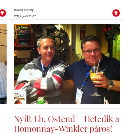
Kelen Károly
2013. június 27.
Nyílt Eb, Ostend – Hetedik a
t
Homonnay-Winkler páros!