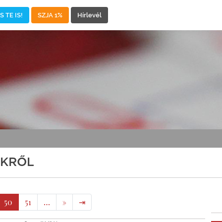
 TE IS!
SZJA 1%
Hírlevél
EKRŐL
50
51
…
»
⇥