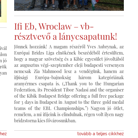
Ifi Eb, Wroclaw – vb-
résztvevő a lánycsapatunk!
Jönnek hozzánk! A magam részéről Yves Aubrynak, az
vál
Európai Bridzs Liga elnökének beszédéből értesültem,
alon
hogy a magyar szövetség és a Kibic egyesület jóvoltából
n jó
az augusztus végi-szeptember eleji budapesti versenyen
örök
nemcsak Zia Mahmood lesz a vendégünk, hanem az
yan
ifjúsági Európa-bajnokság három kategóriának
aranyérmes csapata is. („Thank you to the Hungarian
Federation, its President Tibor Nadasi and the organiser
of the Kibik Budapest Bridge offering a full free package
for 3 days in Budapest in August to the three gold medal
teams of the EBL Championships.”) Nagyon jó ötlet,
remélem, a mi ifijeink is elindulnak, régen volt ilyen nagy
bridzstorna kies fővárosunkban.
khez
tovább a teljes cikkhez