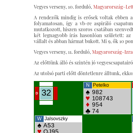
Vegyes verseny, 10. forduló,
Magyarország–Lett
A rendezők mindig is erősek voltak ebben 
folyamatosan, így a vb-re aspiráló csapat
mutatkozott, hiszen szoros csatában szenvedt
két legnagyobb írás hasonlóan született: az 
vállalt és abban hármat bukott. Mi 9, ők 10 pon
Vegyes verseny, 11. forduló,
Magyarország–Izrael
Az előttünk álló és szintén jó vegyescsapatairó
Az utolsó parti előtt döntetlenre álltunk, ekkor