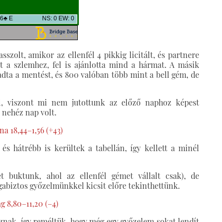
szolt, amikor az ellenfél 4 pikkig licitált, és partnere
et a szlemhez, fel is ajánlotta mind a hármat. A másik
adta a mentést, és 800 valóban több mint a bell gém, de
ól, viszont mi nem jutottunk az előző naphoz képest
, nehéz nap volt.
a 18,44–1,56 (+43)
és hátrébb is kerültek a tabellán, így kellett a minél
 buktunk, ahol az ellenfél gémet vállalt csak), de
abiztos győzelmünkkel kicsit előre tekinthettünk.
 8,80–11,20 (–4)
oznak, így reméltük, hogy még egy győzelem sokat lendít