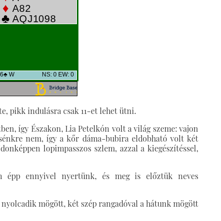
tte, pikk indulásra csak 11-et lehet ütni.
ben, így Északon, Lia Petelkón volt a világ szeme: vajon
csénkre nem, így a kőr dáma-bubira eldobható volt két
ajdonképpen lopimpasszos szlem, azzal a kiegészítéssel,
en épp ennyivel nyertünk, és meg is előztük neves
 a nyolcadik mögött, két szép rangadóval a hátunk mögött