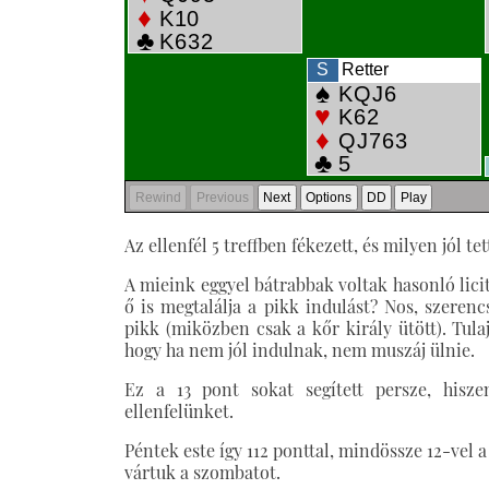
Az ellenfél 5 treffben fékezett, és milyen jól te
A mieink eggyel bátrabbak voltak hasonló licit
ő is megtalálja a pikk indulást? Nos, szeren
pikk (miközben csak a kőr király ütött). Tul
hogy ha nem jól indulnak, nem muszáj ülnie.
Ez a 13 pont sokat segített persze, hisz
ellenfelünket.
Péntek este így 112 ponttal, mindössze 12-vel
vártuk a szombatot.