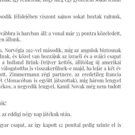
odik félidejében viszont sajnos sokat hoztak rajtunk,
ábbra is harcban áll: a vonal már 33 pontra közeledett,
yen állunk.
án, Norvégia 292-vel második, míg az angolok biztosnak
nak, és közel van hozzájuk az izraeli és a svájci csapat
t a holland Brink–Drijver kettős, állítólag új amerikai
válogatottba is visszakerülnek-e majd, ha lejár a két év
ott. Zimmermann régi partnere, az eredetileg francia
t (Monacóban is együtt játszottak), míg három lengyel
játékos, a negyedik lengyel, Kamil Novak még nem tudott
ók!
az eddigi négy nap játékuk után.
ar csapat, az így kapott 12 ponttal pedig szinte el is