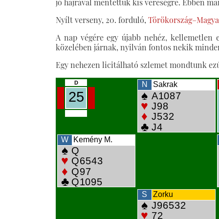
jó hajrával mentettük kis vereségre. Ebben ma
Nyílt verseny, 20. forduló,
Törökország–Magyar
A nap végére egy újabb nehéz, kellemetlen el
közelében járnak, nyilván fontos nekik minden
Egy nehezen licitálható szlemet mondtunk ezút