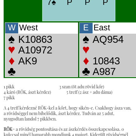
1 pikk 3 szan (öt adu rövid kőr)
4 káró (RÖK, ászt kérdez) 5 treff (2 ász + adu dáma)
7 pikk
A 4 treff kérdezné RÖK-kel a kőrt, hogy sikén-e. Csakhogy ásza van,
a rövidséggel nem bíbelődik, ászt kérdez. Tudván az 5 adut,
nyugodtan landol 7 pikkben.
RÖK
= a rövidség pontosítása és az ászkérdés összekapcsolása. 0
kulccsal minél hamarabb mondjunk 4 majort. Kiderült rövidségnél