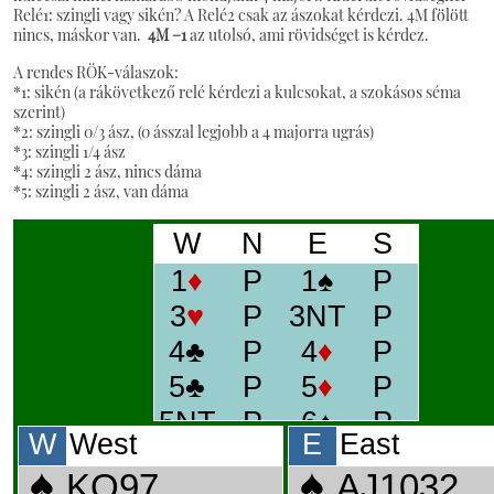
Relé1: szingli vagy sikén? A Relé2 csak az ászokat kérdezi. 4M fölött
nincs, máskor van.
4M –1
az utolsó, ami rövidséget is kérdez.
A rendes RÖK-válaszok:
*1: sikén (a rákövetkező relé kérdezi a kulcsokat, a szokásos séma
szerint)
*2: szingli 0/3 ász, (0 ásszal legjobb a 4 majorra ugrás)
*3: szingli 1/4 ász
*4: szingli 2 ász, nincs dáma
*5: szingli 2 ász, van dáma