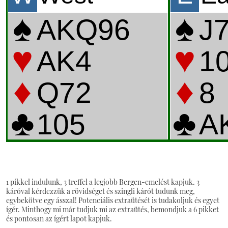
1 pikkel indulunk, 3 treffel a legjobb Bergen-emelést kapjuk. 3
káróval kérdezzük a rövidséget és szingli kárót tudunk meg,
egybekötve egy ásszal! Potenciális extraütését is tudakoljuk és egyet
ígér. Minthogy mi már tudjuk mi az extraütés, bemondjuk a 6 pikket
és pontosan az ígért lapot kapjuk.