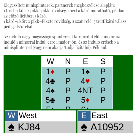
Kiegészített minisplinterek, partnerek megbeszélése alapján:
1 treff–1 kőr: 2 pikk=pikk rövidség, mert a káró mutatható, például
az előző licitben 3 káró.
1 káró–1 kőr: 2 pikk=fekete rövidség, 2 szan relé, 3 treff/káró válasz
pedig alsó/felső.
Az induló nagy magasságú splintere akkor fordul elő, amikor az
induló 1 minorral indul, erre 1 major jön, és az induló erősebb a
minisplinternél (vagy nem akarja/tudja licitálni). Például: