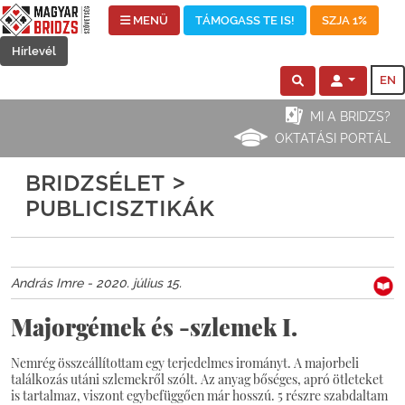
MENÜ
TÁMOGASS TE IS!
SZJA 1%
Hírlevél
EN
MI A BRIDZS?
OKTATÁSI PORTÁL
BRIDZSÉLET >
PUBLICISZTIKÁK
András Imre - 2020. július 15.
Majorgémek és -szlemek I.
Nemrég összeállítottam egy terjedelmes irományt. A majorbeli
találkozás utáni szlemekről szólt. Az anyag bőséges, apró ötleteket
is tartalmaz, viszont egybefüggően már hosszú. 5 részre szabdaltam