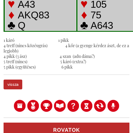
1 káró 1 pikk
4 treff (nincs közéugrás) 4 kőr (a gyenge kérdez ászt, de ez a
legjobb)
4 pikk (3 ász) 4 szan (adu dáma?)
5 treff (nincs) 5 káró (extra?)
5 pikk (együtéses) 6 pikk
vissza
ROVATOK