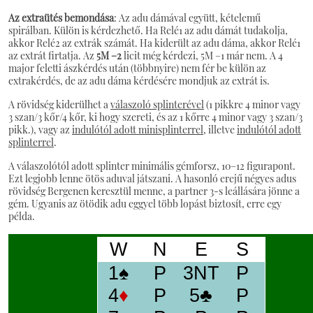
Az extraütés bemondása
: Az adu dámával együtt, kételemű
spirálban. Külön is kérdezhető. Ha Relé1 az adu dámát tudakolja,
akkor Relé2 az extrák számát. Ha kiderült az adu dáma, akkor Relé1
az extrát firtatja. Az
5M –2
licit még kérdezi, 5M –1 már nem. A 4
major feletti ászkérdés után (többnyire) nem fér be külön az
extrakérdés, de az adu dáma kérdésére mondjuk az extrát is.
A rövidség kiderülhet a
válaszoló splinterével
(1 pikkre 4 minor vagy
3 szan/3 kőr/4 kőr, ki hogy szereti, és az 1 kőrre 4 minor vagy 3 szan/3
pikk.), vagy az
indulótól adott minisplinterrel,
illetve
indulótól adott
splinterrel
.
A válaszolótól adott splinter minimális gémforsz, 10–12 figurapont.
Ezt legjobb lenne ötös aduval játszani. A hasonló erejű négyes adus
rövidség Bergenen keresztül menne, a partner 3-s leállására jönne a
gém. Ugyanis az ötödik adu eggyel több lopást biztosít, erre egy
példa.