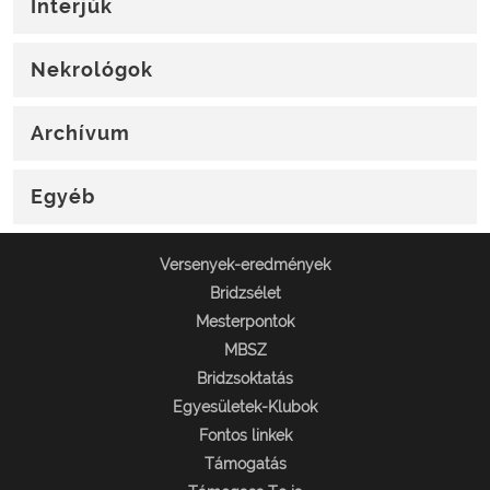
Interjúk
Nekrológok
Archívum
Egyéb
Versenyek-eredmények
Bridzsélet
Mesterpontok
MBSZ
Bridzsoktatás
Egyesületek-Klubok
Fontos linkek
Támogatás