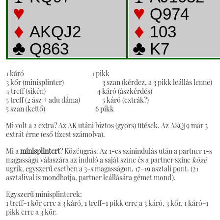
1 káró 1 pikk
3 kőr (minisplinter) 3 szan (kérdez, a 3 pikk leállás lenne)
4 treff (sikén) 4 káró (ászkérdés)
5 treff (2 ász + adu dáma) 5 káró (extrák?)
5 szan (kettő) 6 pikk
Mi volt a 2 extra? Az AK utáni biztos (gyors) ütések. Az AKQJ9 már 3
extrát érne (eső tízest számolva).
Mi a
minisplintert
? Közéugrás. Az 1-es színindulás után a partner 1-s
magasságú válaszára az induló a saját színe és a partner színe
közé
ugrik, egyszerű esetben a 3-s magasságon. 17–19 asztali pont. (21
asztalival is mondhatja, partner leállására gémet mond).
Egyszerű minisplinterek:
1 treff–1 kőr erre a 3 káró, 1 treff–1 pikk erre a 3 káró, 3 kőr, 1 káró–1
pikk erre a 3 kőr.