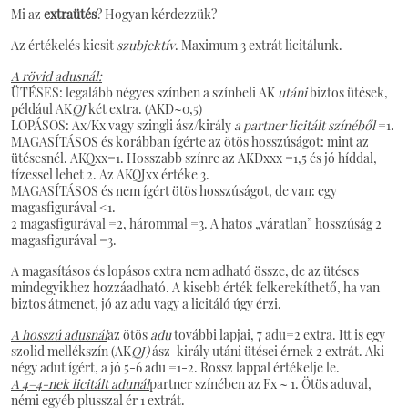
Mi az
extraütés
? Hogyan kérdezzük?
Az értékelés kicsit
szubjektív
. Maximum 3 extrát licitálunk.
A rövid adusnál:
ÜTÉSES: legalább négyes színben a színbeli AK
utáni
biztos ütések,
például AK
QJ
két extra. (AKD~0,5)
LOPÁSOS: Ax/Kx vagy szingli ász/király
a partner licitált színéből
=1.
MAGASÍTÁSOS és korábban ígérte az ötös hosszúságot: mint az
ütésesnél. AKQxx=1. Hosszabb színre az AKDxxx =1,5 és jó híddal,
tízessel lehet 2. Az AKQJxx értéke 3.
MAGASÍTÁSOS és nem ígért ötös hosszúságot, de van: egy
magasfigurával <1.
2 magasfigurával =2, hárommal =3. A hatos „váratlan” hosszúság 2
magasfigurával =3.
A magasításos és lopásos extra nem adható össze, de az ütéses
mindegyikhez hozzáadható. A kisebb érték felkerekíthető, ha van
biztos átmenet, jó az adu vagy a licitáló úgy érzi.
A hosszú adusnál
az ötös
adu
további lapjai, 7 adu=2 extra. Itt is egy
szolid mellékszín (AK
QJ)
ász-király utáni ütései érnek 2 extrát. Aki
négy adut ígért, a jó 5-6 adu =1-2. Rossz lappal értékelje le.
A 4–4-nek licitált adunál
partner színében az Fx ~ 1. Ötös aduval,
némi egyéb plusszal ér 1 extrát.