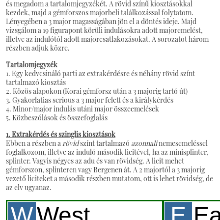
és megadom a tartalomjegyzékét. A rövid színű kiosztásokkal
kezdek, majd a gémforszos majorbeli találkozással folytatom.
Lényegében a 3 major magasságában jön el a döntés ideje. Majd
vizsgálom a 19 figurapont körüli indulásokra adott majoremelést,
illetve az indulótól adott majorcsatlakozásokat. A sorozatot három
részben adjuk közre.
Tartalomjegyzék
1. Egy kedvcsináló parti az extrakérdésre és néhány rövid színt
tartalmazó kiosztás
2. Közös alapokon (Korai gémforsz után a 3 majorig tartó út)
3. Gyakorlatias serious a 3 major felett és a királykérdés
4. Minor/major indulás utáni major összeemelések
5. Közbeszólások és összefoglalás
1. Extrakérdés és szinglis kiosztások
Ebben a részben a
rövid
színt tartalmazó
azonnali
nemesemeléssel
foglalkozom, illetve az induló második licitével, ha az minisplinter,
splinter. Vagyis négyes az adu és van rövidség. A licit mehet
gémforszon, splinteren vagy Bergenen át. A 2 majortól a 3 majorig
vezető liciteket a második részben mutatom, ott is lehet rövidség, de
az elv ugyanaz.