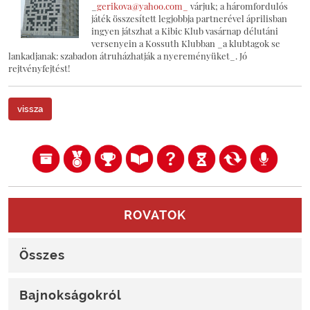
_
gerikova@yahoo.com_
várjuk; a háromfordulós
játék összesített legjobbja partnerével áprilisban
ingyen játszhat a Kibic Klub vasárnap délutáni
versenyein a Kossuth Klubban _a klubtagok se
lankadjanak: szabadon átruházhatják a nyereményüket_. Jó
rejtvényfejtést!
vissza
ROVATOK
Összes
Bajnokságokról