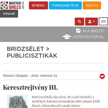
MENÜ
TÁMOGASS TE IS!
SZJA 1%
Hírlevél
EN
MI A BRIDZS?
OKTATÁSI PORTÁL
BRIDZSÉLET >
PUBLICISZTIKÁK
Kovács Gergely - 2011. március 21.
Keresztrejtvény III.
Rejtvényfejtők, figyelem, itt a záró forduló! A
mellékelt dokumentumokban zöld színnel jelölt
fősort a főszerkesztő email címére