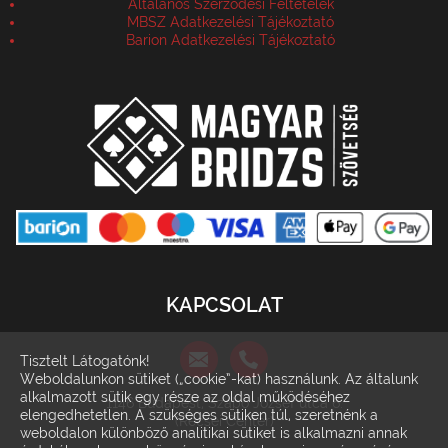
Általános Szerződési Feltételek
MBSZ Adatkezelési Tájékoztató
Barion Adatkezelési Tájékoztató
KAPCSOLAT
Tisztelt Látogatónk!
Weboldalunkon sütiket („cookie”-kat) használunk. Az általunk
alkalmazott sütik egy része az oldal működéséhez
1146 Budapest, Szabó József utca 6.
elengedhetetlen. A szükséges sütiken túl, szeretnénk a
(Récsei Center)
weboldalon különböző analitikai sütiket is alkalmazni annak