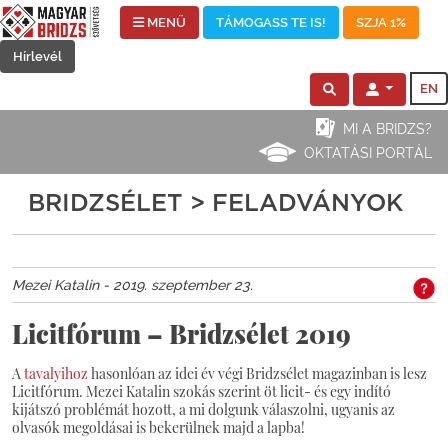
MENÜ
TÁMOGASS TE IS!
SZJA 1%
Hírlevél
EN
MI A BRIDZS?
OKTATÁSI PORTÁL
BRIDZSÉLET > FELADVÁNYOK
Mezei Katalin - 2019. szeptember 23.
Licitfórum – Bridzsélet 2019
A
tavalyihoz
hasonlóan az idei év végi Bridzsélet magazinban is lesz
Licitfórum. Mezei Katalin szokás szerint öt licit- és egy indító
kijátszó problémát hozott, a mi dolgunk válaszolni, ugyanis az
olvasók megoldásai is bekerülnek majd a lapba!