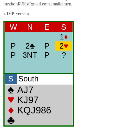
mezhonKUKACgmail.com emailcímen.
1. IMP-verseny