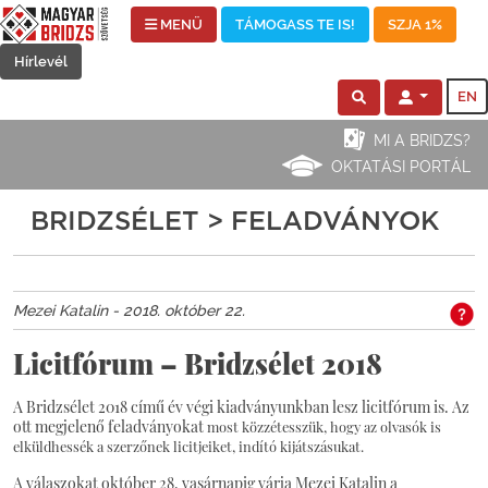
MENÜ
TÁMOGASS TE IS!
SZJA 1%
Hírlevél
EN
MI A BRIDZS?
OKTATÁSI PORTÁL
BRIDZSÉLET > FELADVÁNYOK
Mezei Katalin - 2018. október 22.
Licitfórum – Bridzsélet 2018
A Bridzsélet 2018 című év végi kiadványunkban lesz licitfórum is. Az
ott megjelenő feladványokat
most közzétesszük, hogy az olvasók is
elküldhessék a szerzőnek licitjeiket, indító kijátszásukat.
A válaszokat október 28. vasárnapig várja Mezei Katalin a