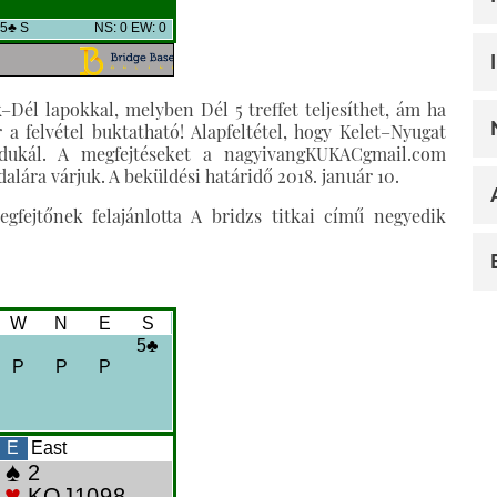
–Dél lapokkal, melyben Dél 5 treffet teljesíthet, ám ha
or a felvétel buktatható! Alapfeltétel, hogy Kelet–Nyugat
odukál. A megfejtéseket a nagyivangKUKACgmail.com
lára várjuk. A beküldési határidő 2018. január 10.
fejtőnek felajánlotta A bridzs titkai című negyedik