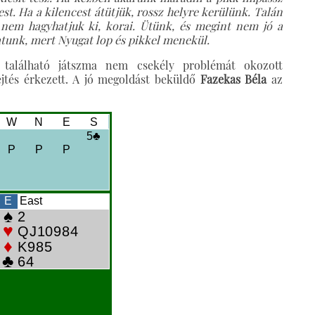
est. Ha a kilencest átütjük, rossz helyre kerülünk. Talán
 nem hagyhatjuk ki, korai. Ütünk, és megint nem jó a
tunk, mert Nyugat lop és pikkel menekül.
 található játszma nem csekély problémát okozott
ejtés érkezett. A jó megoldást beküldő
Fazekas Béla
az