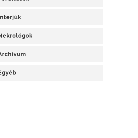
Interjúk
Nekrológok
Archívum
Egyéb