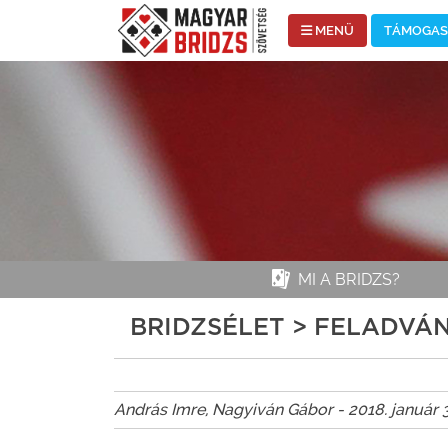
MENÜ
TÁMOGASS
MI A BRIDZS?
BRIDZSÉLET > FELADVÁ
András Imre, Nagyiván Gábor - 2018. január 3