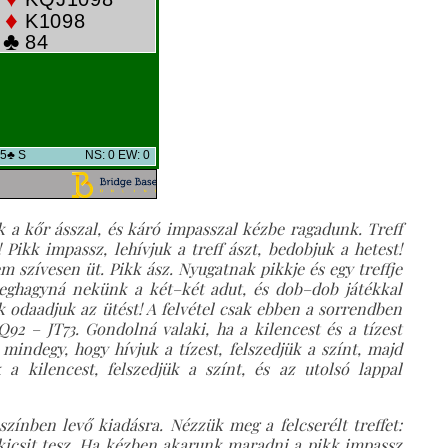
k a kőr ásszal, és káró impasszal kézbe ragadunk. Treff
 Pikk impassz, lehívjuk a treff ászt, bedobjuk a hetest!
m szívesen üt. Pikk ász. Nyugatnak pikkje és egy treffje
eghagyná nekünk a két–két adut, és dob–dob játékkal
k odaadjuk az ütést! A felvétel csak ebben a sorrendben
Q92 – JT73. Gondolná valaki, ha a kilencest és a tízest
mindegy, hogy hívjuk a tízest, felszedjük a színt, majd
a kilencest, felszedjük a színt, és az utolsó lappal
színben lev
ő kiadásra. Nézzük meg a felcserélt treffet:
kicsit tesz. Ha kézben akarunk maradni a pikk impassz