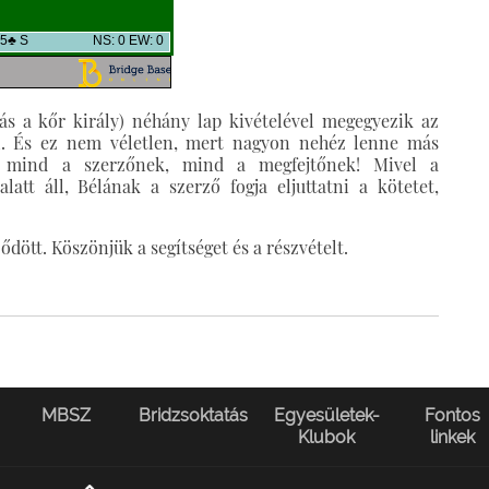
ás a kőr király) néhány lap kivételével megegyezik az
l. És ez nem véletlen, mert nagyon nehéz lenne más
unk mind a szerzőnek, mind a megfejtőnek! Mivel a
tt áll, Bélának a szerző fogja eljuttatni a kötetet,
dött. Köszönjük a segítséget és a részvételt.
MBSZ
Bridzsoktatás
Egyesületek-
Fontos
Klubok
linkek