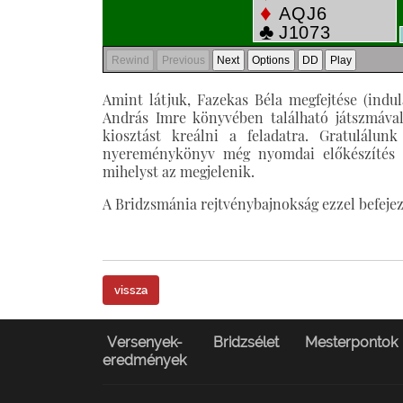
Amint látjuk, Fazekas Béla megfejtése (indul
András Imre könyvében található játszmáva
kiosztást kreálni a feladatra. Gratulál
nyereménykönyv még nyomdai előkészítés ala
mihelyst az megjelenik.
A Bridzsmánia rejtvénybajnokság ezzel befejező
vissza
Versenyek-
Bridzsélet
Mesterpontok
eredmények