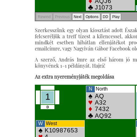
Szerkesszünk egy olyan kiosztást adott Észak
felcseréljük a treff tízest a kilencessel, akk
mindkét esetben hibátlan ellenjátékot pr
emailcímre, vagy Nagyiván Gábor Facebook olda
A szerző, András Imre az első három jó meg
könyvének 1–1 példányát. Hajrá!
Az extra nyereményjáték megoldása