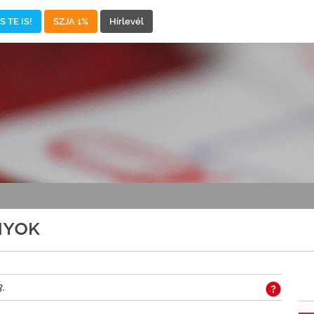
 TE IS!
SZJA 1%
Hírlevél
NYOK
.