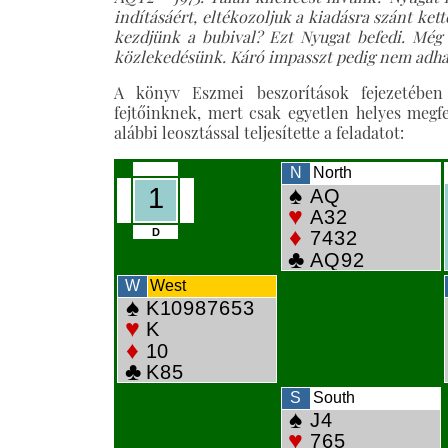
indításáért, eltékozoljuk a kiadásra szánt kett
kezdjünk a bubival? Ezt Nyugat befedi. Még
közlekedésünk. Káró impasszt pedig nem adha
A könyv Eszmei beszorítások fejezetében
fejtőinknek, mert csak egyetlen helyes megf
alábbi leosztással teljesítette a feladatot: