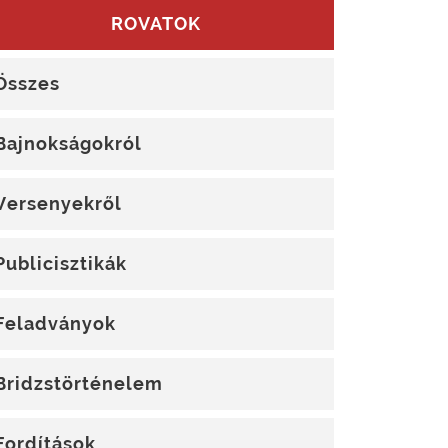
ROVATOK
Összes
Bajnokságokról
Versenyekről
Publicisztikák
Feladványok
Bridzstörténelem
Fordítások