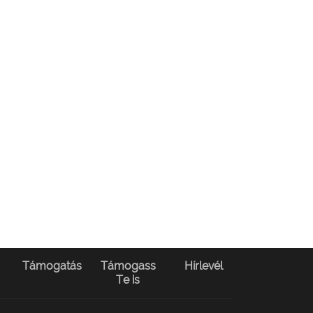
Támogatás
Támogass
Hírlevél
Te is