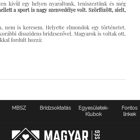
en kívül egy helyen nyaraltunk, teniszeztünk és még
ellett a sport is nagy szenvedélye volt. Szörfözött, síelt,
án, nem is keresem. Helyette elmondok egy történetet.
orábbi disszidens bridzsezővel. Magyarok is voltak ott,
kal fordult hozzá:
MBSZ
Bridzsoktatás
Egyesületek-
Fontos
Klubok
linkek