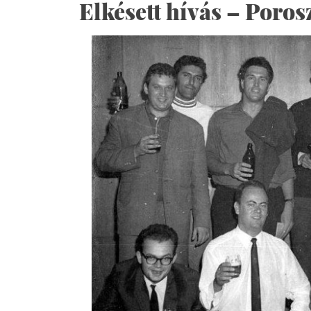
Elkésett hívás – Poros