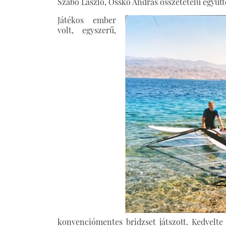
Szabó László, Osskó András összetételű együtt
Játékos ember
volt, egyszerű,
konvenciómentes bridzset játszott. Kedvelte 