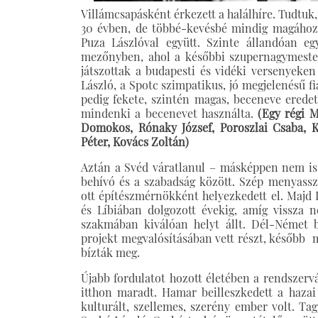
Villámcsapásként érkezett a halálhíre. Tudtuk,
30 évben, de többé-kevésbé mindig magához t
Puza Lászlóval együtt. Szinte állandóan egy
mezőnyben, ahol a későbbi szupernagymester
játszottak a budapesti és vidéki versenyeken
László, a Spotc szimpatikus, jó megjelenésű fi
pedig fekete, szintén magas, beceneve eredet
mindenki a becenevet használta.
(Egy régi M
Domokos, Rónaky József, Poroszlai Csaba, Ko
Péter, Kovács Zoltán)
Aztán a Svéd váratlanul – másképpen nem is l
behívó és a szabadság között. Szép menyassz
ott építészmérnökként helyezkedett el. Majd I
és Líbiában dolgozott évekig, amíg vissza 
szakmában kiválóan helyt állt. Dél-Német ba
projekt megvalósításában vett részt, később 
bízták meg.
Újabb fordulatot hozott életében a rendszerv
itthon maradt. Hamar beilleszkedett a hazai
kulturált, szellemes, szerény ember volt. Tagj