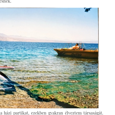
esnek.
a házi partikat, ezekben gyakran élveztem társaságát.