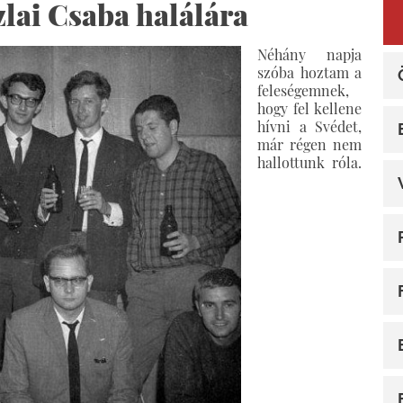
zlai Csaba halálára
Néhány napja
szóba hoztam a
feleségemnek,
hogy fel kellene
hívni a Svédet,
már régen nem
hallottunk róla.