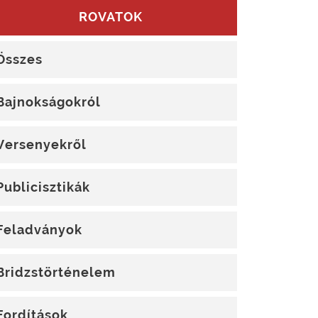
ROVATOK
Összes
Bajnokságokról
Versenyekről
Publicisztikák
Feladványok
Bridzstörténelem
Fordítások