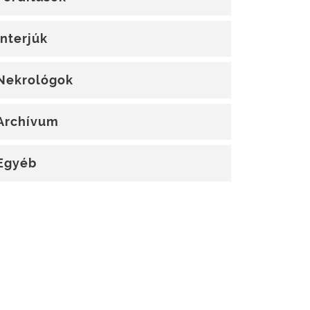
Interjúk
Nekrológok
Archívum
Egyéb