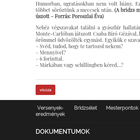
Humorban, ugratásokban nem volt hiány. Ez
többet söröztünk a meccsek után.
(A bridzs m
úszott – Forrás: Poroszlai Éva)
Nehéz végszavakat találni a gyászhír hallat
Monte-Carlóban játszott Csaba Bíró Gézával, k
örömmel üdvözölték egymást. Egyikük e szavak
– Svéd, tudod, hogy te tartozol nekem?
– Mennyivel?
– 6 forinttal.
– Márkában vagy schillingben kéred…?
vissza
Versenyek-
Bridzsélet
Mesterpontok
eredmények
DOKUMENTUMOK