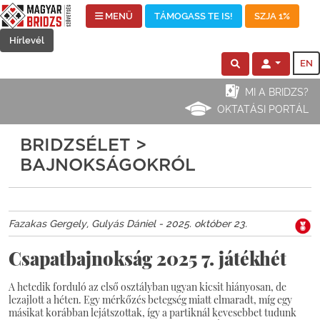
MENÜ
TÁMOGASS TE IS!
SZJA 1%
Hírlevél
EN
MI A BRIDZS?
OKTATÁSI PORTÁL
BRIDZSÉLET >
BAJNOKSÁGOKRÓL
Fazakas Gergely, Gulyás Dániel - 2025. október 23.
Csapatbajnokság 2025 7. játékhét
A hetedik forduló az első osztályban ugyan kicsit hiányosan, de
lezajlott a héten. Egy mérkőzés betegség miatt elmaradt, míg egy
másikat korábban lejátszottak, így a partiknál kevesebbet tudunk