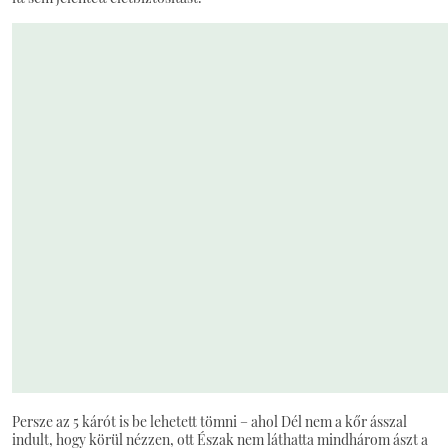
Persze az 5 kárót is be lehetett tömni – ahol Dél nem a kőr ásszal
indult, hogy körül nézzen, ott Észak nem láthatta mindhárom ászt a