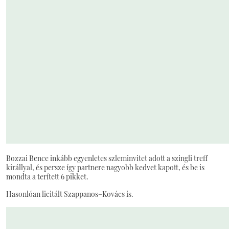
Bozzai Bence inkább egyenletes szleminvitet adott a szingli treff
királlyal, és persze így partnere nagyobb kedvet kapott, és be is
mondta a terített 6 pikket.
Hasonlóan licitált Szappanos–Kovács is.