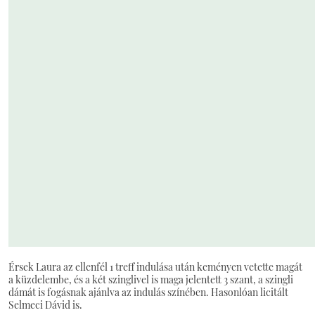
Érsek Laura az ellenfél 1 treff indulása után keményen vetette magát
a küzdelembe, és a két szinglivel is maga jelentett 3 szant, a szingli
dámát is fogásnak ajánlva az indulás színében. Hasonlóan licitált
Selmeci Dávid is.