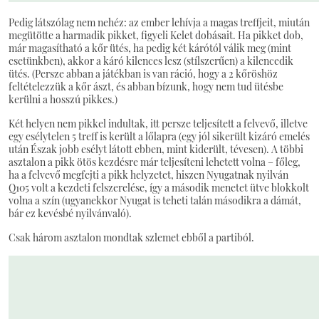
Pedig látszólag nem nehéz: az ember lehívja a magas treffjeit, miután
megütötte a harmadik pikket, figyeli Kelet dobásait. Ha pikket dob,
már magasítható a kőr ütés, ha pedig két kárótól válik meg (mint
esetünkben), akkor a káró kilences lesz (stílszerűen) a kilencedik
ütés. (Persze abban a játékban is van ráció, hogy a 2 kőröshöz
feltételezzük a kőr ászt, és abban bízunk, hogy nem tud ütésbe
kerülni a hosszú pikkes.)
Két helyen nem pikkel indultak, itt persze teljesített a felvevő, illetve
egy esélytelen 5 treff is került a lőlapra (egy jól sikerült kizáró emelés
után Észak jobb esélyt látott ebben, mint kiderült, tévesen). A többi
asztalon a pikk ötös kezdésre már teljesíteni lehetett volna – főleg,
ha a felvevő megfejti a pikk helyzetet, hiszen Nyugatnak nyilván
Q105 volt a kezdeti felszerelése, így a második menetet ütve blokkolt
volna a szín (ugyanekkor Nyugat is teheti talán másodikra a dámát,
bár ez kevésbé nyilvánvaló).
Csak három asztalon mondtak szlemet ebből a partiból.