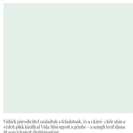
Vidáék pároslicittel szaladtak a feladatnak, és a 1 káró–1 kőr után a
védett pikk királlyal Vida Misi ugrott a gémbe – a szingli treff dáma
itt sem jelentett életbiztosítást.