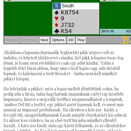
Általában a lapszám (harmadik/legkisebb) pikk négyes volt az
indulás, és lehetett játéktervet csinálni. Két pikk lelopása össze fog
jönni, jó lenne nem rövidülni és csak egy adut kiadni. Talán a
legjobb ötlet bízni abban, hogy nincs treff lopás vagy adu ütésből
lopnak, és kidolgozni a treff ütéseket – hátha nem kell mindkét
pikket lelopni.
Ha folytatják a pikket, mi is a lopás mellett döntöttünk volna, ha
pedig adu a hívás, talán hagyhatunk magunknak esélyt egy későbbi
impasszra, hiszen a negyedik treffhez megmaradhatott a tempónk.
Amikor Dél üti a treffet, egy pikket azért lopnunk kell, és most már
muszáj az impasszt próbálnunk. Ha ellenben a kőr ász- király a
levegőt üti, megpróbálhatnánk Észak mögött elszökni két kis aduval.
Ez akkor lesz érdekes, ha az első treff hívásba mindkét ellenfél
lazsált. A káró ász király után egy kárót fellopunk, és az ellenfelekre
bízzuk a többit – ha Északnak nem volt harmadik kárója, akkor is