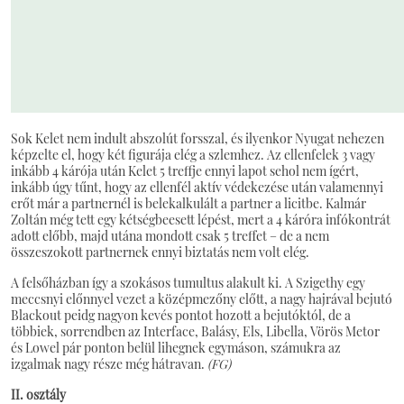
Sok Kelet nem indult abszolút forsszal, és ilyenkor Nyugat nehezen
képzelte el, hogy két figurája elég a szlemhez. Az ellenfelek 3 vagy
inkább 4 kárója után Kelet 5 treffje ennyi lapot sehol nem ígért,
inkább úgy tűnt, hogy az ellenfél aktív védekezése után valamennyi
erőt már a partnernél is belekalkulált a partner a licitbe. Kalmár
Zoltán még tett egy kétségbeesett lépést, mert a 4 káróra infókontrát
adott előbb, majd utána mondott csak 5 treffet – de a nem
összeszokott partnernek ennyi biztatás nem volt elég.
A felsőházban így a szokásos tumultus alakult ki. A Szigethy egy
meccsnyi előnnyel vezet a középmezőny előtt, a nagy hajrával bejutó
Blackout peidg nagyon kevés pontot hozott a bejutóktól, de a
többiek, sorrendben az Interface, Balásy, Els, Libella, Vörös Metor
és Lowel pár ponton belül lihegnek egymáson, számukra az
izgalmak nagy része még hátravan.
(FG)
II. osztály