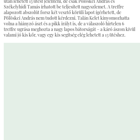
után lehetett 13 ütést jelenteni, de csak Pölöskei András és
Székelyhidi Tamás írhatott be teljesített nagyszlemet. A treffre
alapozott abszolút forsz két vesztő körüli lapot ígérhetett, de
Pölöskei András nem tudott kérdezni. Talán Kelet kinyomozhatta
volna a hiányzó ászt és a pikk irályt is, de a válaszoló hirtelen 6
treffre ugrása meghozta a nagy lapos bátorságát – a káró ászon kívül
valami jó kis kőr, vagy egy kis segítség elég lehetett a 13 ütéshez.