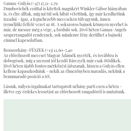
Gamax–Gulyás (+47) 17,21–2,79
Dumbovichék ezúttal is kitettek magukért Winkler Gábor hiányában
is, és élre álltak, míg mi túl sok hibát vétettünk, így már kezdhetünk
izzadni – igaz, a legnehezebb meccseken túlvagyunk, innen
(reméljük) felfelé vezet az út. A sokszoros bajnok könnyen nyerhet is
már, de messze még a vége, 4 forduló sok. Jövő héten Gamax–Angels
szuperrangadót rendeznek, sok mindenre fény derülhet a bajnoki
címmel kapcsolatban.
Bosszorkány–FÉSZEK (+13) 12,60–7,40
Az előrehozott meccset Magyar Ádámék nyerték, és továbbra is
dobogósok, míg a szezont jól kezdő Bárczyék már csak ötödikek.
Jövő héten újabb fontos mérkőzést játszanak, hiszen a Gulyás ellen
kellene kapaszkodniuk – nekik az élmezőnyben maradás, nekünk a
bennmaradó pozíció a tét.
Lássuk, milyen izgalmakat tartogatott néhány parti ezen a héten –
illetve egy érdekes leosztást az előrehozott rangadóról is mutatunk.