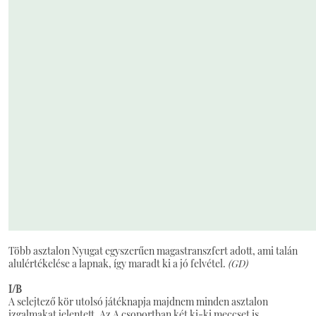
Több asztalon Nyugat egyszerűen magastranszfert adott, ami talán
alulértékelése a lapnak, így maradt ki a jó felvétel.
(GD)
I/B
A selejtező kör utolsó játéknapja majdnem minden asztalon
izgalmakat jelentett. Az A csoportban két ki-ki meccset is