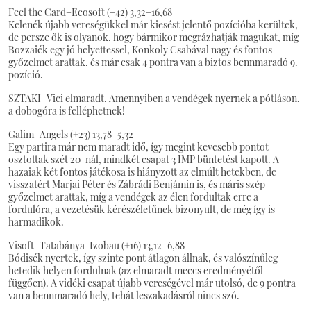
Feel the Card–Ecosoft (–42) 3,32–16,68
Kelenék újabb vereségükkel már kiesést jelentő pozícióba kerültek,
de persze ők is olyanok, hogy bármikor megrázhatják magukat, míg
Bozzaiék egy jó helyettessel, Konkoly Csabával nagy és fontos
győzelmet arattak, és már csak 4 pontra van a biztos bennmaradó 9.
pozíció.
SZTAKI–Vici elmaradt. Amennyiben a vendégek nyernek a pótláson,
a dobogóra is felléphetnek!
Galim–Angels (+23) 13,78–5,32
Egy partira már nem maradt idő, így megint kevesebb pontot
osztottak szét 20-nál, mindkét csapat 3 IMP büntetést kapott. A
hazaiak két fontos játékosa is hiányzott az elmúlt hetekben, de
visszatért Marjai Péter és Zábrádi Benjámin is, és máris szép
győzelmet arattak, míg a vendégek az élen fordultak erre a
fordulóra, a vezetésük kérészéletűnek bizonyult, de még így is
harmadikok.
Visoft–Tatabánya-Izobau (+16) 13,12–6,88
Bódisék nyertek, így szinte pont átlagon állnak, és valószínűleg
hetedik helyen fordulnak (az elmaradt meccs eredményétől
függően). A vidéki csapat újabb vereségével már utolsó, de 9 pontra
van a bennmaradó hely, tehát leszakadásról nincs szó.