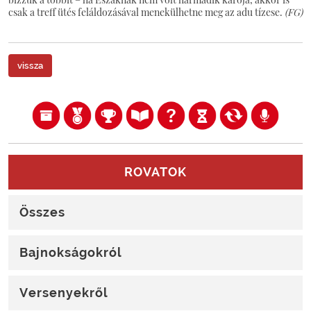
csak a treff ütés feláldozásával menekülhetne meg az adu tízese.
(FG)
vissza
ROVATOK
Összes
Bajnokságokról
Versenyekről