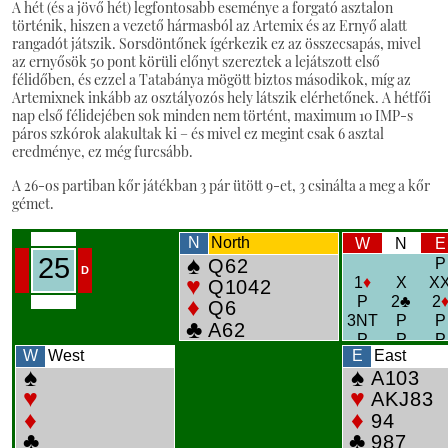
A hét (és a jövő hét) legfontosabb eseménye a forgató asztalon
történik, hiszen a vezető hármasból az Artemix és az Ernyő alatt
rangadót játszik. Sorsdöntőnek ígérkezik ez az összecsapás, mivel
az ernyősök 50 pont körüli előnyt szereztek a lejátszott első
félidőben, és ezzel a Tatabánya mögött biztos másodikok, míg az
Artemixnek inkább az osztályozós hely látszik elérhetőnek. A hétfői
nap első félidejében sok minden nem történt, maximum 10 IMP-s
páros szkórok alakultak ki – és mivel ez megint csak 6 asztal
eredménye, ez még furcsább.
A 26-os partiban kőr játékban 3 pár ütött 9-et, 3 csinálta a meg a kőr
gémet.