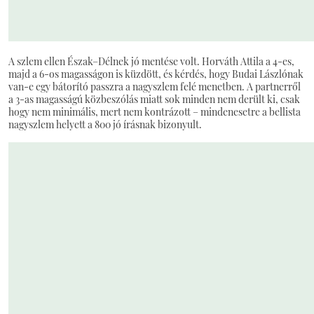
A szlem ellen Észak–Délnek jó mentése volt. Horváth Attila a 4-es,
majd a 6-os magasságon is küzdött, és kérdés, hogy Budai Lászlónak
van-e egy bátorító passzra a nagyszlem felé menetben. A partnerről
a 3-as magasságú közbeszólás miatt sok minden nem derült ki, csak
hogy nem minimális, mert nem kontrázott – mindenesetre a bellista
nagyszlem helyett a 800 jó írásnak bizonyult.