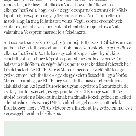
rendeztek, a Balásy–Libella és a Vida–Lowell találkozón is
elképzelhető volt, hogy csak az egyik csapatnak osztanak felsőházi
lapot, míg Veszprém nagy győzelem esetén a No Trump ellen a
matek alapján még feljuthatott volna. Végül szoros eredmények
születtek, néhol a várakozásokkal ellentétes előjellel, és a Vida,
valamint a Veszprém maradt le a felsőházról.
A B csoportban csak a Szigethy (már bejutott) és az RR (biztosan nem
jut be) játszhatott nyugodtan, a többi meccsen sokféle forgatókönyv
elképzelhető volt. Az Els ha nagy zakót kap a Szigethytől, ki is
eshetett volna – ehhez képest 33 ponttal húzkodták az oroszlán
bajszát a félidőben, és végén békés pontosztozkodással fejezték be a
küzdelmeket. Az ELTE–Vörös Meteor meccsen az elölállók nagy
győzelemmel bejuthattak – egy kis győzelem összejött, így a Vörös
Meteor maradt 3., az ELTE meg várhatott a másik két eredmény
alakulásában. Az Igazi Durostone ugyan legyőzte a Bazsarózsát, de
csak 15 pontot szerzett, és egy ponttal az ELTE mögé szorult. Az
utolsó asztalon a Blackoutnaknak maximális közeli győzelem kellett
a feljutáshoz – és ez a 95 IMP-s különbséggel össze is jött nekik.
Érdekesség, hogy a Vörös Meteor és a Blackout is 2 győzelemmel és 5
vereséggel került a felsőházba.