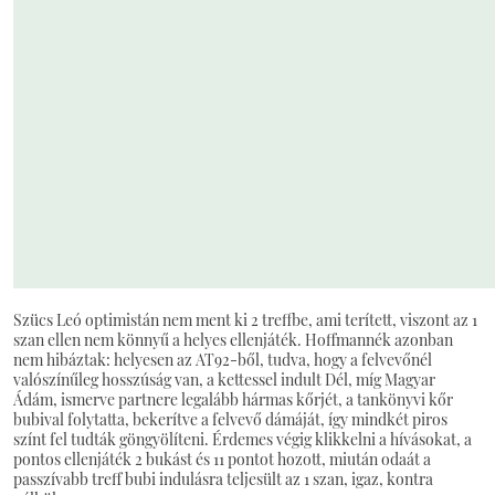
Szücs Leó optimistán nem ment ki 2 treffbe, ami terített, viszont az 1
szan ellen nem könnyű a helyes ellenjáték. Hoffmannék azonban
nem hibáztak: helyesen az AT92-ből, tudva, hogy a felvevőnél
valószínűleg hosszúság van, a kettessel indult Dél, míg Magyar
Ádám, ismerve partnere legalább hármas kőrjét, a tankönyvi kőr
bubival folytatta, bekerítve a felvevő dámáját, így mindkét piros
színt fel tudták göngyölíteni. Érdemes végig klikkelni a hívásokat, a
pontos ellenjáték 2 bukást és 11 pontot hozott, miután odaát a
passzívabb treff bubi indulásra teljesült az 1 szan, igaz, kontra