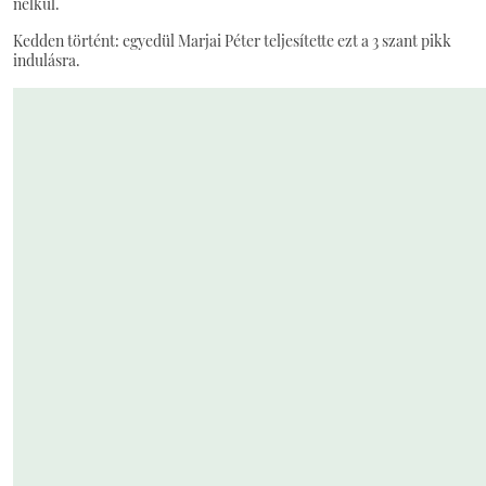
nélkül.
Kedden történt: egyedül Marjai Péter teljesítette ezt a 3 szant pikk
indulásra.