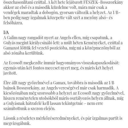
összehasonlítani ezúttal. A két hete lejátszott FÉSZEK–Bosszorkány
akkor az első és a második küzdelme volt, mára már csak a
vendégek maradtak a dobogón, gyorsan változik a helyzet. Az I/B-
ben pedig nagy izgalmak közepette vált szét a mezőny alsó- és
felsőházra.
I/A
A Galim nagy rangadót nyert az Angels ellen, míg csapatunk, a
Gulyás megint királycsináló lett: a múlt héten Keményéket, ezúttal a
Gamaxot lőttük fel vezető pozícióba, míg mi a középmezőnyből az
alsó zónába kerültünk.
Az Ecosoft megkezdte immár hagyományos visszakapaszkodását:
egymás után két fontos meccset nyert meg, és máris két helyet
javított.
Élre állt nagy győzelmével a Gamax, továbbra is második az I/B
bajnok Bosszorkány, az Angels vereségével már csak harmadik. A
kiesőzónában még szorosabb a helyzet az Ecosoft nagy győzelmével,
hiszen reménytelen utolsókból máris osztályozós helyen állnak, míg
a Gulyásnak hátrafelé kell lassan tekintgetnie – nem erre
számítottunk a szezon elején.
Lássuk a részletes mérkőzéseredményeket, és pár izgalmas partit is
megvizsgálunk.