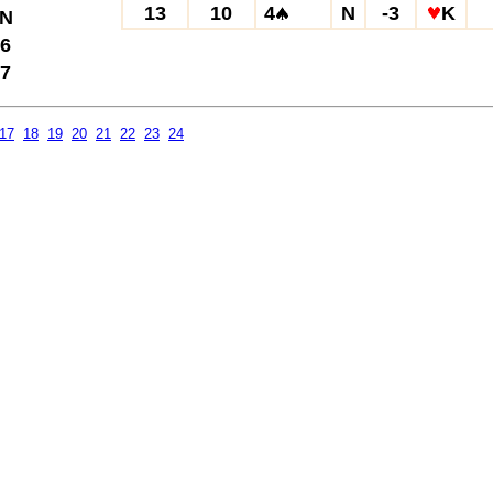
13
10
4
N
-3
K
N
6
7
17
18
19
20
21
22
23
24