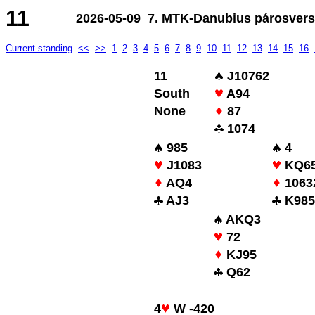
11
2026-05-09 7. MTK-Danubius párosverse
Current standing
<<
>>
1
2
3
4
5
6
7
8
9
10
11
12
13
14
15
16
11
J10762
South
A94
None
87
1074
985
4
J1083
KQ6
AQ4
1063
AJ3
K985
AKQ3
72
KJ95
Q62
4
W -420