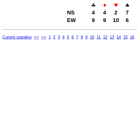
NS
4
4
2
7
EW
9
9
10
6
Current standing
<<
>>
1
2
3
4
5
6
7
8
9
10
11
12
13
14
15
16