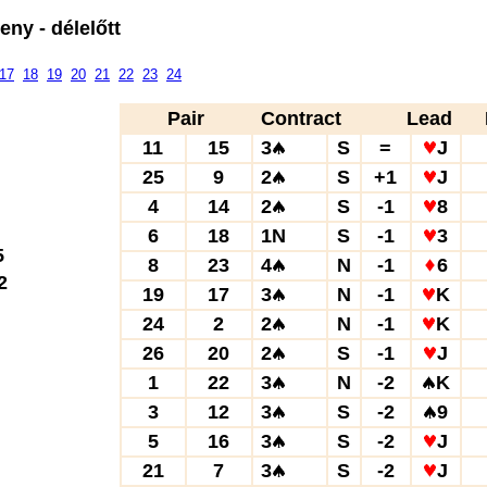
ny - délelőtt
17
18
19
20
21
22
23
24
Pair
Contract
Lead
11
15
3
S
=
J
25
9
2
S
+1
J
4
14
2
S
-1
8
6
18
1N
S
-1
3
5
8
23
4
N
-1
6
2
19
17
3
N
-1
K
24
2
2
N
-1
K
26
20
2
S
-1
J
1
22
3
N
-2
K
3
12
3
S
-2
9
5
16
3
S
-2
J
21
7
3
S
-2
J