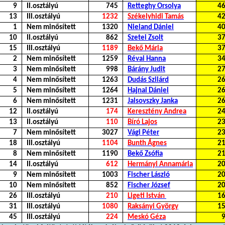
9
II.osztályú
745
Retteghy Orsolya
4
13
III.osztályú
1232
Székelyhidi Tamás
4
1
Nem minősített
1320
Nieland Dániel
4
10
II.osztályú
862
Szetei Zsolt
3
15
III.osztályú
1189
Bekő Mária
3
2
Nem minősített
1259
Révai Hanna
3
3
Nem minősített
998
Bárány Judit
2
4
Nem minősített
1263
Dudás Szilárd
2
5
Nem minősített
1264
Hajnal Dániel
2
6
Nem minősített
1231
Jalsovszky Janka
2
12
II.osztályú
174
Keresztény Andrea
2
13
II.osztályú
110
Bíró Lajos
2
7
Nem minősített
3027
Vági Péter
2
18
III.osztályú
1104
Bunth Ágnes
2
8
Nem minősített
1190
Bekő Zsófia
2
14
II.osztályú
612
Hermányi Annamária
2
9
Nem minősített
1003
Fischer László
2
10
Nem minősített
852
Fischer József
2
26
III.osztályú
210
Ligeti István
1
31
III.osztályú
1080
Raksányi György
1
45
III.osztályú
224
Meskó Géza