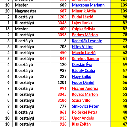
10
Mester
689
Marczona Mariann
10
20
Nagymester
687
Minarik Attila
10
2
II.osztályú
1203
Budai László
9
1
III.osztályú
3046
Lajos Hanka
8
16
Mester
400
Csipka Szilvia
8
2
III.osztályú
3096
Berkes Márton
7
3
II.osztályú
8
Kaderják Levente
7
3
III.osztályú
708
Hites Viktor
6
4
III.osztályú
450
Marcin László
6
5
III.osztályú
847
Kerekes Sándor
6
4
II.osztályú
120
Dazsián Éva
5
5
II.osztályú
937
Ráduly Csaba
5
6
II.osztályú
229
Nagy Enikő
5
6
III.osztályú
1201
Fodor Dániel
5
7
II.osztályú
991
Fischer Andrea
5
7
III.osztályú
3045
Kovács Márton
5
8
III.osztályú
3186
Szűcs Villő
5
9
III.osztályú
777
Sinkovicz Péter
4
8
II.osztályú
861
Pölöskei Petra
4
10
III.osztályú
935
Upor András
4
10
III.osztályú
928
Kiss Zoltán
4