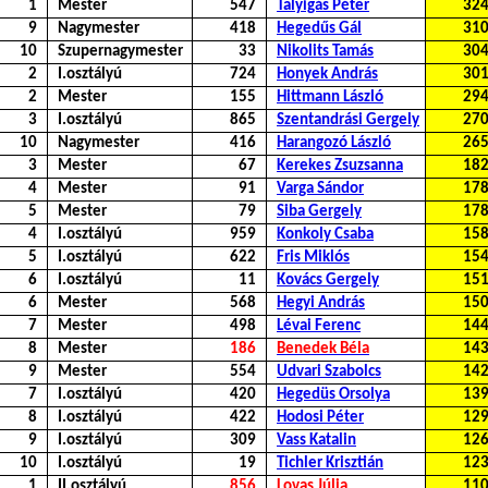
1
Mester
547
Talyigás Péter
32
9
Nagymester
418
Hegedűs Gál
31
10
Szupernagymester
33
Nikolits Tamás
30
2
I.osztályú
724
Honyek András
30
2
Mester
155
Hittmann László
29
3
I.osztályú
865
Szentandrási Gergely
27
10
Nagymester
416
Harangozó László
26
3
Mester
67
Kerekes Zsuzsanna
18
4
Mester
91
Varga Sándor
17
5
Mester
79
Siba Gergely
17
4
I.osztályú
959
Konkoly Csaba
15
5
I.osztályú
622
Fris Miklós
15
6
I.osztályú
11
Kovács Gergely
15
6
Mester
568
Hegyi András
15
7
Mester
498
Lévai Ferenc
14
8
Mester
186
Benedek Béla
14
9
Mester
554
Udvari Szabolcs
14
7
I.osztályú
420
Hegedüs Orsolya
13
8
I.osztályú
422
Hodosi Péter
12
9
I.osztályú
309
Vass Katalin
12
10
I.osztályú
19
Tichler Krisztián
12
1
II.osztályú
856
Lovas Júlia
11