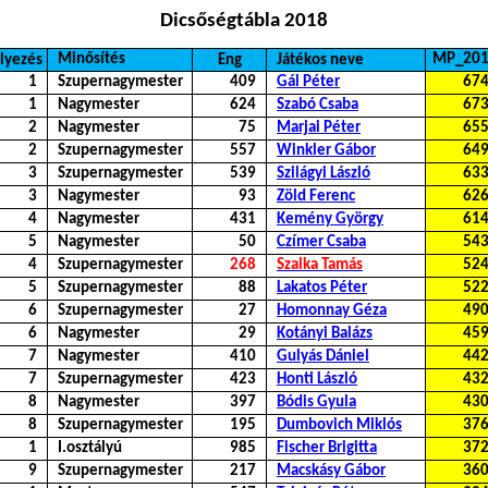
Dicsőségtábla 2018
Minősítés
MP_20
lyezés
Eng
Játékos neve
1
Szupernagymester
409
Gál Péter
67
1
Nagymester
624
Szabó Csaba
67
2
Nagymester
75
Marjai Péter
65
2
Szupernagymester
557
Winkler Gábor
64
3
Szupernagymester
539
Szilágyi László
63
3
Nagymester
93
Zöld Ferenc
62
4
Nagymester
431
Kemény György
61
5
Nagymester
50
Czímer Csaba
54
4
Szupernagymester
268
Szalka Tamás
52
5
Szupernagymester
88
Lakatos Péter
52
6
Szupernagymester
27
Homonnay Géza
49
6
Nagymester
29
Kotányi Balázs
45
7
Nagymester
410
Gulyás Dániel
44
7
Szupernagymester
423
Honti László
43
8
Nagymester
397
Bódis Gyula
43
8
Szupernagymester
195
Dumbovich Miklós
37
1
I.osztályú
985
Fischer Brigitta
37
9
Szupernagymester
217
Macskásy Gábor
36